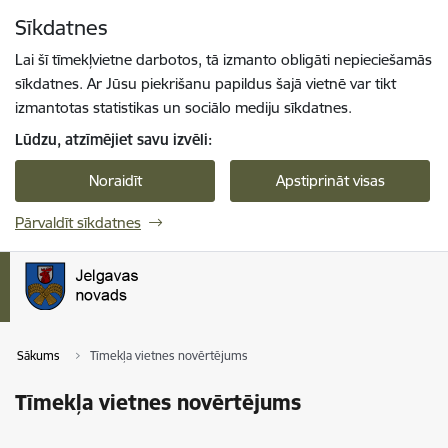
Pāriet uz lapas saturu
Sīkdatnes
Spied
lai meklētu
Enter
Lai šī tīmekļvietne darbotos, tā izmanto obligāti nepieciešamās
sīkdatnes. Ar Jūsu piekrišanu papildus šajā vietnē var tikt
izmantotas statistikas un sociālo mediju sīkdatnes.
Lūdzu, atzīmējiet savu izvēli:
Noraidīt
Apstiprināt visas
Pārvaldīt sīkdatnes
Sākums
Tīmekļa vietnes novērtējums
Tīmekļa vietnes novērtējums