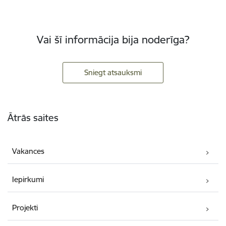
Vai šī informācija bija noderīga?
Sniegt atsauksmi
Kājene
Ātrās saites
Vakances
Iepirkumi
Projekti