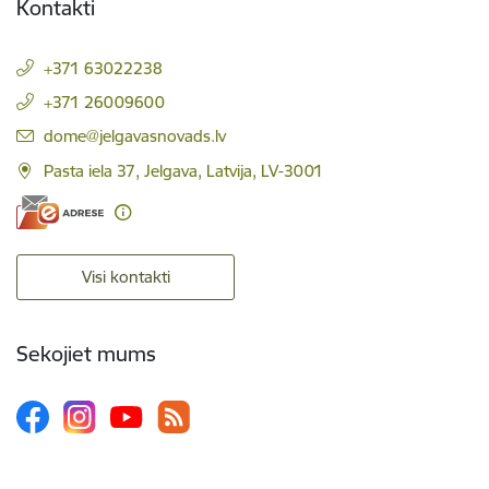
Kontakti
+371 63022238
+371 26009600
E-pasts:
dome@jelgavasnovads.lv
Pasta iela 37, Jelgava, Latvija, LV-3001
Visi kontakti
Sekojiet mums