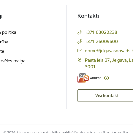
i
Kontakti
 politika
+371 63022238
+371 26009600
mība
E-pasts:
dome@jelgavasnovads.l
te
Pasta iela 37, Jelgava, La
izvēles maiņa
3001
Visi kontakti
© 2026 Jelgavas novada pašvaldība, publicētā satura visas tiesības aizsargātas.