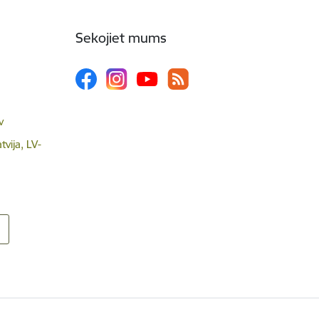
Sekojiet mums
v
tvija, LV-