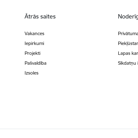
Kājene
Ātrās saites
Noderīg
Vakances
Privātuma
Iepirkumi
Piekļūsta
Projekti
Lapas kar
Pašvaldība
Sīkdatņu 
Izsoles