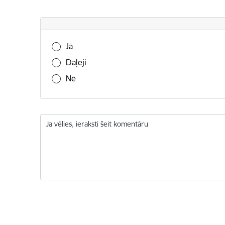
Vai šī informācija bija noderīga?
Jā
Daļēji
Nē
Ja vēlies, ieraksti šeit komentāru