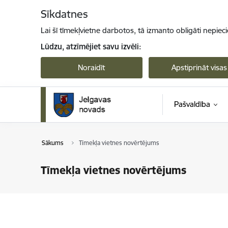
Pāriet uz lapas saturu
Sīkdatnes
Lai šī tīmekļvietne darbotos, tā izmanto obligāti nepiec
Lūdzu, atzīmējiet savu izvēli:
Noraidīt
Apstiprināt visas
Pašvaldība
Sākums
Tīmekļa vietnes novērtējums
Tīmekļa vietnes novērtējums