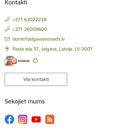
Kontakti
+371 63022238
+371 26009600
E-pasts:
dome@jelgavasnovads.lv
Pasta iela 37, Jelgava, Latvija, LV-3001
Visi kontakti
Sekojiet mums