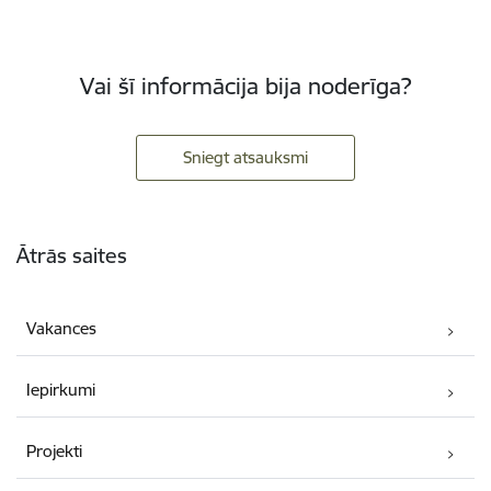
Vai šī informācija bija noderīga?
Sniegt atsauksmi
Kājene
Ātrās saites
Vakances
Iepirkumi
Projekti