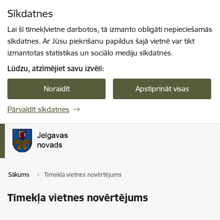
Pāriet uz lapas saturu
Sīkdatnes
Spied
lai meklētu
Enter
Lai šī tīmekļvietne darbotos, tā izmanto obligāti nepieciešamās
sīkdatnes. Ar Jūsu piekrišanu papildus šajā vietnē var tikt
izmantotas statistikas un sociālo mediju sīkdatnes.
Lūdzu, atzīmējiet savu izvēli:
Noraidīt
Apstiprināt visas
Pārvaldīt sīkdatnes
Sākums
Tīmekļa vietnes novērtējums
Tīmekļa vietnes novērtējums