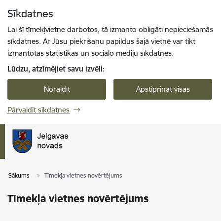
Pāriet uz lapas saturu
Sīkdatnes
Spied
lai meklētu
Enter
Lai šī tīmekļvietne darbotos, tā izmanto obligāti nepieciešamās
sīkdatnes. Ar Jūsu piekrišanu papildus šajā vietnē var tikt
izmantotas statistikas un sociālo mediju sīkdatnes.
Lūdzu, atzīmējiet savu izvēli:
Noraidīt
Apstiprināt visas
Pārvaldīt sīkdatnes
Sākums
Tīmekļa vietnes novērtējums
Tīmekļa vietnes novērtējums