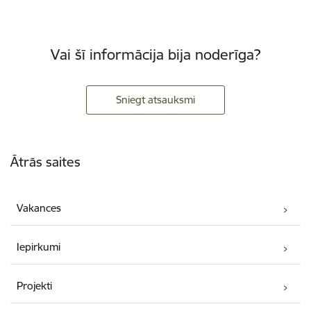
Vai šī informācija bija noderīga?
Sniegt atsauksmi
Kājene
Ātrās saites
Vakances
Iepirkumi
Projekti