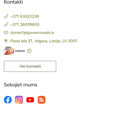
Kontakti
+371 63022238
+371 26009600
E-pasts:
dome@jelgavasnovads.lv
Pasta iela 37, Jelgava, Latvija, LV-3001
Visi kontakti
Sekojiet mums