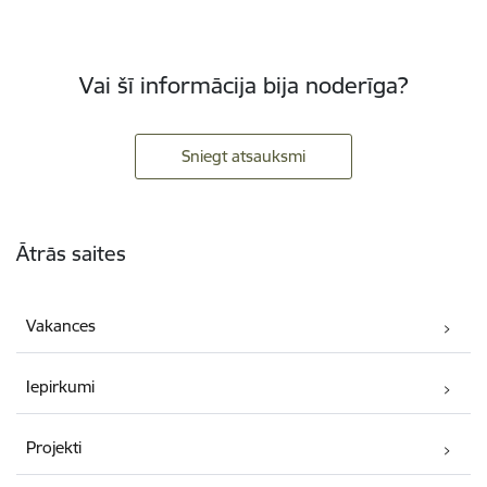
Vai šī informācija bija noderīga?
Sniegt atsauksmi
Kājene
Ātrās saites
Vakances
Iepirkumi
Projekti