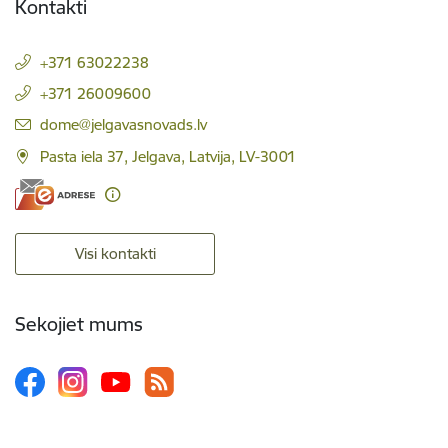
Kontakti
+371 63022238
+371 26009600
E-pasts:
dome@jelgavasnovads.lv
Pasta iela 37, Jelgava, Latvija, LV-3001
Visi kontakti
Sekojiet mums