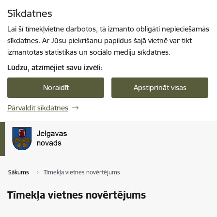
Pāriet uz lapas saturu
Sīkdatnes
Spied
lai meklētu
Enter
Lai šī tīmekļvietne darbotos, tā izmanto obligāti nepieciešamās
sīkdatnes. Ar Jūsu piekrišanu papildus šajā vietnē var tikt
izmantotas statistikas un sociālo mediju sīkdatnes.
Lūdzu, atzīmējiet savu izvēli:
Noraidīt
Apstiprināt visas
Pārvaldīt sīkdatnes
Sākums
Tīmekļa vietnes novērtējums
Tīmekļa vietnes novērtējums