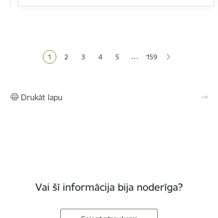
Lapošana
…
1
2
3
4
5
159
Pašreizējā lapa
Lapa
Lapa
Lapa
Lapa
Drukāt lapu
Vai šī informācija bija noderīga?