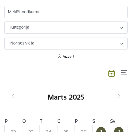
Meklēt notikumu
Kategorija
Norises vieta
Aizvērt
Marts 2025
P
O
T
C
P
S
Sv
1
2
22
23
24
25
26