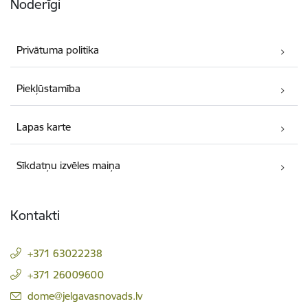
Noderīgi
Privātuma politika
Piekļūstamība
Lapas karte
Sīkdatņu izvēles maiņa
Kontakti
+371 63022238
+371 26009600
E-pasts:
dome@jelgavasnovads.lv