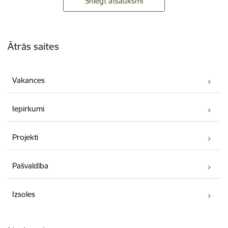
Sniegt atsauksmi
Kājene
Ātrās saites
Vakances
Iepirkumi
Projekti
Pašvaldība
Izsoles