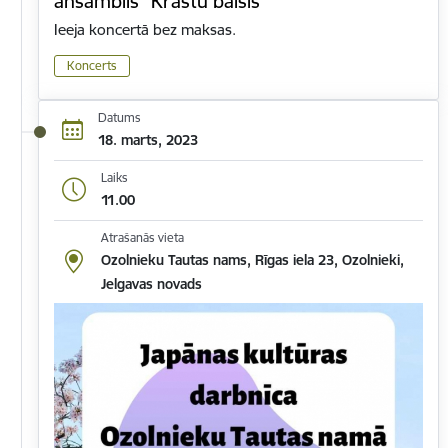
ansamblis "Krastu balsis"
Ieeja koncertā bez maksas.
Koncerts
Datums
18. marts, 2023
Laiks
11.00
Atrašanās vieta
Ozolnieku Tautas nams, Rīgas iela 23, Ozolnieki,
Jelgavas novads