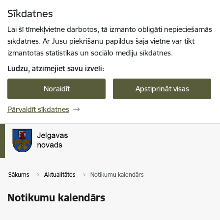
Pāriet uz lapas saturu
Sīkdatnes
Spied
lai meklētu
Enter
Lai šī tīmekļvietne darbotos, tā izmanto obligāti nepieciešamās
sīkdatnes. Ar Jūsu piekrišanu papildus šajā vietnē var tikt
izmantotas statistikas un sociālo mediju sīkdatnes.
Lūdzu, atzīmējiet savu izvēli:
Noraidīt
Apstiprināt visas
Pārvaldīt sīkdatnes
Sākums
Aktualitātes
Notikumu kalendārs
Notikumu kalendārs