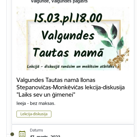
Valgunde, Valgundes pagasts
Valgundes Tautas namā Ilonas
Stepanovičas-Monkēvičas lekcija-diskusija
"Laiks sev un ģimenei"
Ieeja - bez maksas.
Lekcija-diskusija
Datums
17. marts, 2023