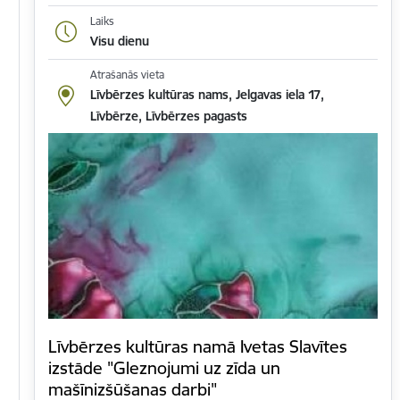
Laiks
Visu dienu
Atrašanās vieta
Līvbērzes kultūras nams, Jelgavas iela 17,
Līvbērze, Līvbērzes pagasts
Līvbērzes kultūras namā Ivetas Slavītes
izstāde "Gleznojumi uz zīda un
mašīnizšūšanas darbi"