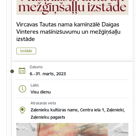
Vircavas Tautas nama kamīnzālē Daigas
Vinteres mašīnizšuvumu un mežģīņšaļļu
izstāde
Izstāde
Datums
6.–31. marts, 2023
Laiks
Visu dienu
Atrašanās vieta
Zaļenieku kultūras nams, Centra iela 1, Zaļenieki,
Zaļenieku pagasts