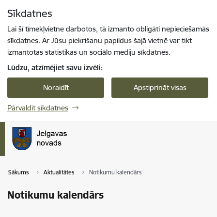
Pāriet uz lapas saturu
Sīkdatnes
Spied
lai meklētu
Enter
Lai šī tīmekļvietne darbotos, tā izmanto obligāti nepieciešamās
sīkdatnes. Ar Jūsu piekrišanu papildus šajā vietnē var tikt
izmantotas statistikas un sociālo mediju sīkdatnes.
Lūdzu, atzīmējiet savu izvēli:
Noraidīt
Apstiprināt visas
Pārvaldīt sīkdatnes
Sākums
Aktualitātes
Notikumu kalendārs
Notikumu kalendārs