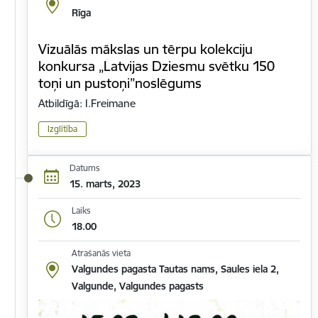
Rīga
Vizuālās mākslas un tērpu kolekciju
konkursa „Latvijas Dziesmu svētku 150
toņi un pustoņi”noslēgums
Atbildīgā: I.Freimane
Izglītība
Datums
15. marts, 2023
Laiks
18.00
Atrašanās vieta
Valgundes pagasta Tautas nams, Saules iela 2,
Valgunde, Valgundes pagasts