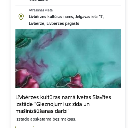
Atrašanās vieta
Līvbērzes kultūras nams, Jelgavas iela 17,
Līvbērze, Līvbērzes pagasts
Līvbērzes kultūras namā Ivetas Slavītes
izstāde "Gleznojumi uz zīda un
mašīnizšūšanas darbi"
Izstāde apskatāma bez maksas.