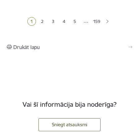
Lapošana
…
1
2
3
4
5
159
Pašreizējā lapa
Lapa
Lapa
Lapa
Lapa
Drukāt lapu
Vai šī informācija bija noderīga?
Sniegt atsauksmi