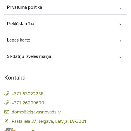
Privātuma politika
Piekļūstamība
Lapas karte
Sīkdatņu izvēles maiņa
Kontakti
+371 63022238
+371 26009600
E-pasts:
dome@jelgavasnovads.lv
Pasta iela 37, Jelgava, Latvija, LV-3001