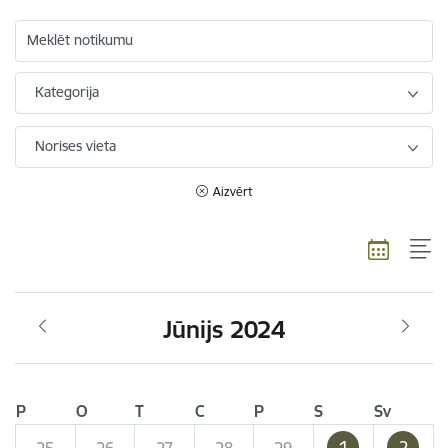
Meklēt notikumu
Kategorija
Norises vieta
Aizvērt
Jūnijs 2024
P
O
T
C
P
S
Sv
1
2
25
26
27
28
29