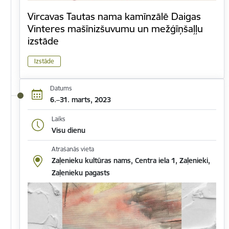
Vircavas Tautas nama kamīnzālē Daigas
Vinteres mašīnizšuvumu un mežģīņšaļļu
izstāde
Izstāde
Datums
6.–31. marts, 2023
Laiks
Visu dienu
Atrašanās vieta
Zaļenieku kultūras nams, Centra iela 1, Zaļenieki,
Zaļenieku pagasts