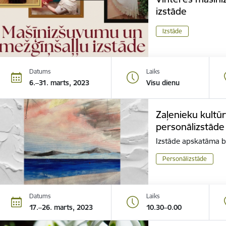
izstāde
Izstāde
Datums
Laiks
6.–31. marts, 2023
Visu dienu
Zaļenieku kultū
personālizstāde
Izstāde apskatāma 
Personālizstāde
Datums
Laiks
17.–26. marts, 2023
10.30–0.00