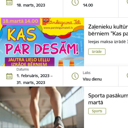
18. marts, 2023
14.00
Zaļenieku kultūr
bērniem "Kas p
Ieejas maksa izrādē
Izrāde
Datums
Laiks
1. februāris, 2023 –
Visu dienu
31. marts, 2023
Sporta pasākumi
martā
Sports