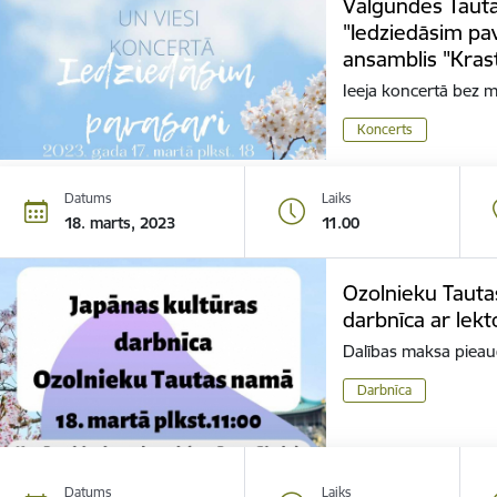
Valgundes Taut
"Iedziedāsim pav
ansamblis "Krast
Ieeja koncertā bez 
Koncerts
Datums
Laiks
18. marts, 2023
11.00
Ozolnieku Tauta
darbnīca ar lekt
Dalības maksa pieau
Darbnīca
Datums
Laiks