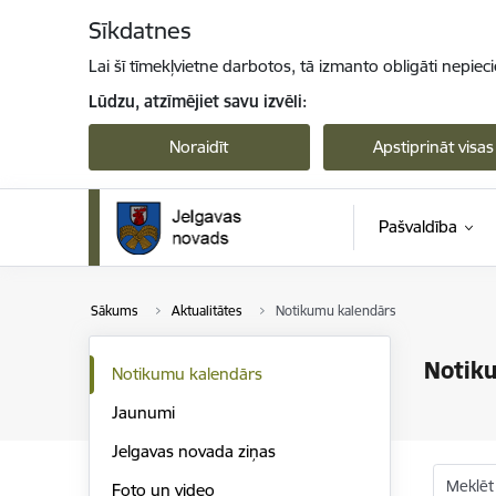
Pāriet uz lapas saturu
Sīkdatnes
Lai šī tīmekļvietne darbotos, tā izmanto obligāti nepiec
Lūdzu, atzīmējiet savu izvēli:
Noraidīt
Apstiprināt visas
Pašvaldība
Sākums
Aktualitātes
Notikumu kalendārs
Notik
Notikumu kalendārs
Jaunumi
Jelgavas novada ziņas
Meklēt
Foto un video