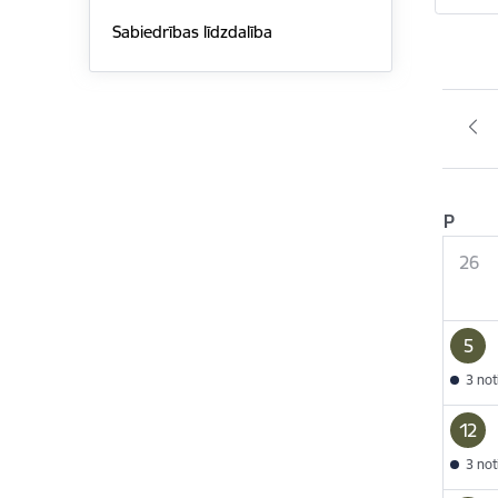
Sabiedrības līdzdalība
P
26
5
3 no
12
3 no