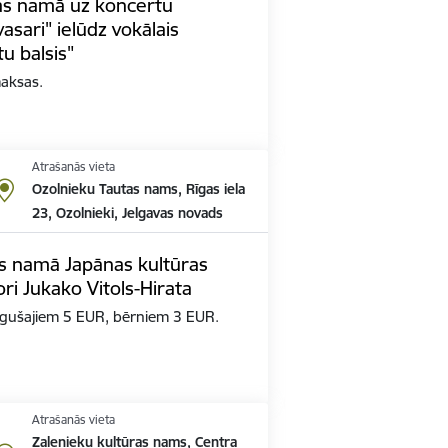
as namā uz koncertu
asari" ielūdz vokālais
u balsis"
maksas.
Atrašanās vieta
Ozolnieku Tautas nams, Rīgas iela
23, Ozolnieki, Jelgavas novads
s namā Japānas kultūras
ori Jukako Vitols-Hirata
gušajiem 5 EUR, bērniem 3 EUR.
Atrašanās vieta
Zaļenieku kultūras nams, Centra