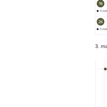
19
5 no
26
5 no
3. ma