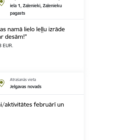
iela 1, Zaļenieki, Zaļenieku
pagasts
as namā lielo leļļu izrāde
ar desām!"
 3 EUR.
Atrašanās vieta
Jelgavas novads
/aktivitātes februārī un