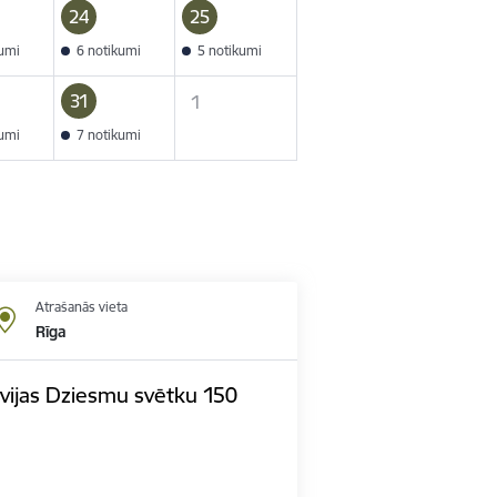
24
25
kumi
6 notikumi
5 notikumi
31
1
kumi
7 notikumi
Atrašanās vieta
Rīga
tvijas Dziesmu svētku 150