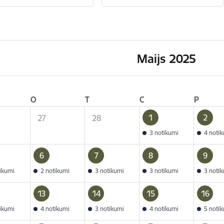
Maijs 2025
O
T
C
P
1
2
27
28
3 notikumi
4 noti
6
7
8
9
tikumi
2 notikumi
3 notikumi
3 notikumi
3 noti
13
14
15
16
tikumi
4 notikumi
3 notikumi
4 notikumi
5 noti