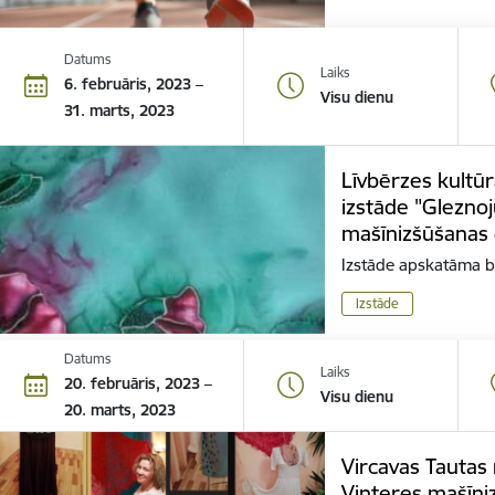
Datums
Laiks
6. februāris, 2023 –
Visu dienu
31. marts, 2023
Līvbērzes kultūr
izstāde "Gleznoj
mašīnizšūšanas 
Izstāde apskatāma 
Izstāde
Datums
Laiks
20. februāris, 2023 –
Visu dienu
20. marts, 2023
Vircavas Tautas
Vinteres mašīni