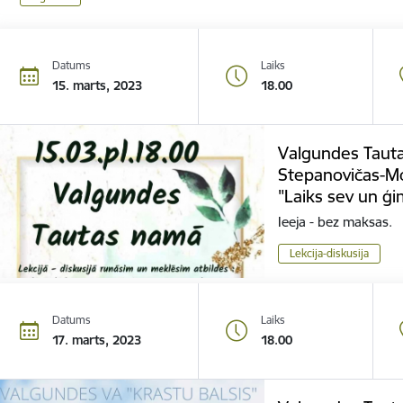
Datums
Laiks
15. marts, 2023
18.00
Valgundes Tauta
Stepanovičas-Mon
"Laiks sev un ģ
Ieeja - bez maksas.
Lekcija-diskusija
Datums
Laiks
17. marts, 2023
18.00