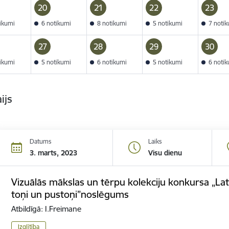
20
21
22
23
tikumi
6 notikumi
8 notikumi
5 notikumi
7 noti
27
28
29
30
tikumi
5 notikumi
6 notikumi
5 notikumi
6 noti
ijs
Datums
Laiks
3. marts, 2023
Visu dienu
Vizuālās mākslas un tērpu kolekciju konkursa „La
toņi un pustoņi”noslēgums
Atbildīgā: I.Freimane
Izglītība