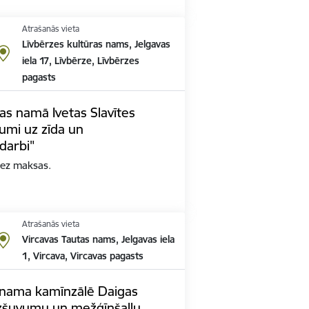
Atrašanās vieta
Līvbērzes kultūras nams, Jelgavas
iela 17, Līvbērze, Līvbērzes
pagasts
as namā Ivetas Slavītes
umi uz zīda un
darbi"
bez maksas.
Atrašanās vieta
Vircavas Tautas nams, Jelgavas iela
1, Vircava, Vircavas pagasts
 nama kamīnzālē Daigas
zšuvumu un mežģīņšaļļu