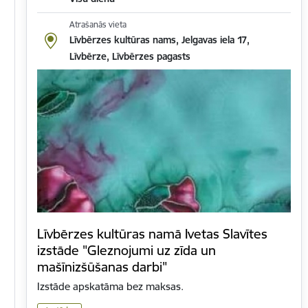
Atrašanās vieta
Līvbērzes kultūras nams, Jelgavas iela 17,
Līvbērze, Līvbērzes pagasts
Līvbērzes kultūras namā Ivetas Slavītes
izstāde "Gleznojumi uz zīda un
mašīnizšūšanas darbi"
Izstāde apskatāma bez maksas.