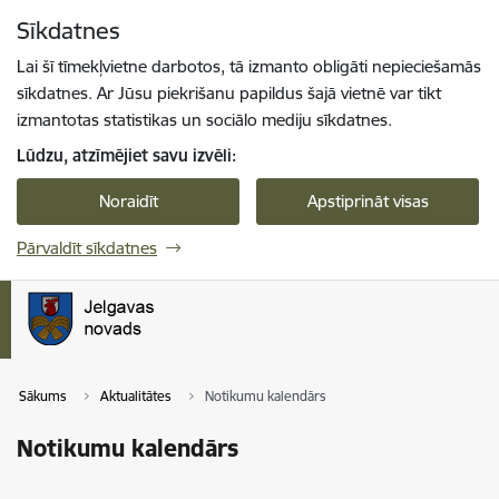
Pāriet uz lapas saturu
Sīkdatnes
Spied
lai meklētu
Enter
Lai šī tīmekļvietne darbotos, tā izmanto obligāti nepieciešamās
sīkdatnes. Ar Jūsu piekrišanu papildus šajā vietnē var tikt
izmantotas statistikas un sociālo mediju sīkdatnes.
Lūdzu, atzīmējiet savu izvēli:
Noraidīt
Apstiprināt visas
Pārvaldīt sīkdatnes
Sākums
Aktualitātes
Notikumu kalendārs
Notikumu kalendārs