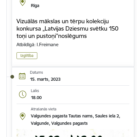
Rīga
Vizuālās mākslas un tērpu kolekciju
konkursa „Latvijas Dziesmu svētku 150
toņi un pustoņi”noslēgums
Atbildīgā: I.Freimane
Izglītība
Datums
15. marts, 2023
Laiks
18.00
Atrašanās vieta
Valgundes pagasta Tautas nams, Saules iela 2,
Valgunde, Valgundes pagasts