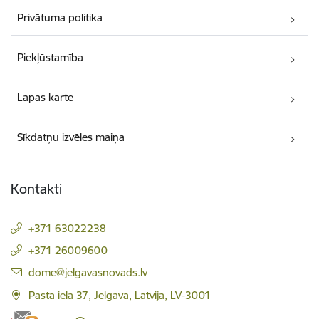
Privātuma politika
Piekļūstamība
Lapas karte
Sīkdatņu izvēles maiņa
Kontakti
+371 63022238
+371 26009600
E-pasts:
dome@jelgavasnovads.lv
Pasta iela 37, Jelgava, Latvija, LV-3001