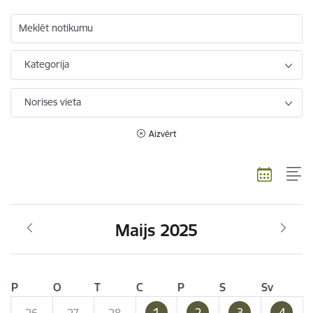
Meklēt notikumu
Kategorija
Norises vieta
Aizvērt
Maijs 2025
P
O
T
C
P
S
Sv
1
2
3
4
26
27
28