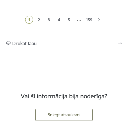
Lapošana
…
1
2
3
4
5
159
Pašreizējā lapa
Lapa
Lapa
Lapa
Lapa
Drukāt lapu
Vai šī informācija bija noderīga?
Sniegt atsauksmi