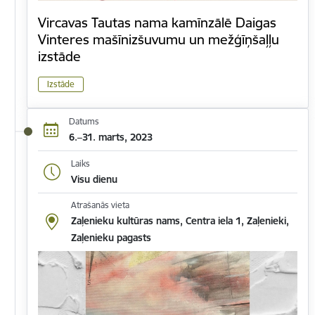
Vircavas Tautas nama kamīnzālē Daigas
Vinteres mašīnizšuvumu un mežģīņšaļļu
izstāde
Izstāde
Datums
6.–31. marts, 2023
Laiks
Visu dienu
Atrašanās vieta
Zaļenieku kultūras nams, Centra iela 1, Zaļenieki,
Zaļenieku pagasts