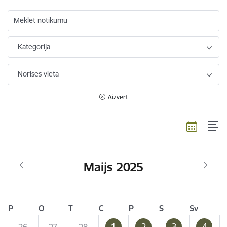
Meklēt notikumu
Kategorija
Norises vieta
Aizvērt
Maijs 2025
P
O
T
C
P
S
Sv
1
2
3
4
26
27
28