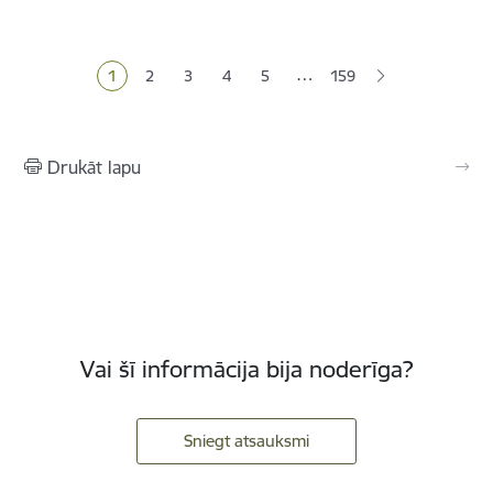
Lapošana
…
1
2
3
4
5
159
Pašreizējā lapa
Lapa
Lapa
Lapa
Lapa
Drukāt lapu
Vai šī informācija bija noderīga?
Sniegt atsauksmi