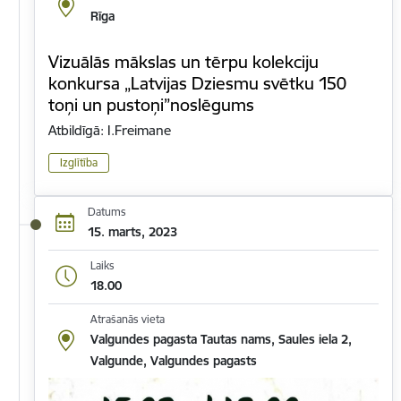
Rīga
Vizuālās mākslas un tērpu kolekciju
konkursa „Latvijas Dziesmu svētku 150
toņi un pustoņi”noslēgums
Atbildīgā: I.Freimane
Izglītība
Datums
15. marts, 2023
Laiks
18.00
Atrašanās vieta
Valgundes pagasta Tautas nams, Saules iela 2,
Valgunde, Valgundes pagasts