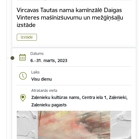
Vircavas Tautas nama kamīnzālē Daigas
Vinteres mašīnizšuvumu un mežģīņšaļļu
izstāde
Izstāde
Datums
6.–31. marts, 2023
Laiks
Visu dienu
Atrašanās vieta
Zaļenieku kultūras nams, Centra iela 1, Zaļenieki,
Zaļenieku pagasts