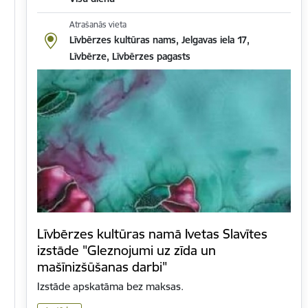
Atrašanās vieta
Līvbērzes kultūras nams, Jelgavas iela 17,
Līvbērze, Līvbērzes pagasts
Līvbērzes kultūras namā Ivetas Slavītes
izstāde "Gleznojumi uz zīda un
mašīnizšūšanas darbi"
Izstāde apskatāma bez maksas.