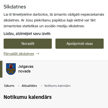
Pāriet uz lapas saturu
Sīkdatnes
Spied
lai meklētu
Enter
Lai šī tīmekļvietne darbotos, tā izmanto obligāti nepieciešamās
sīkdatnes. Ar Jūsu piekrišanu papildus šajā vietnē var tikt
izmantotas statistikas un sociālo mediju sīkdatnes.
Lūdzu, atzīmējiet savu izvēli:
Noraidīt
Apstiprināt visas
Pārvaldīt sīkdatnes
Sākums
Aktualitātes
Notikumu kalendārs
Notikumu kalendārs