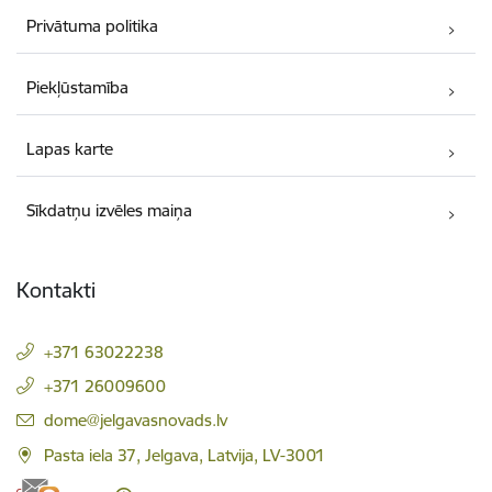
Privātuma politika
Piekļūstamība
Lapas karte
Sīkdatņu izvēles maiņa
Kontakti
+371 63022238
+371 26009600
E-pasts:
dome@jelgavasnovads.lv
Pasta iela 37, Jelgava, Latvija, LV-3001