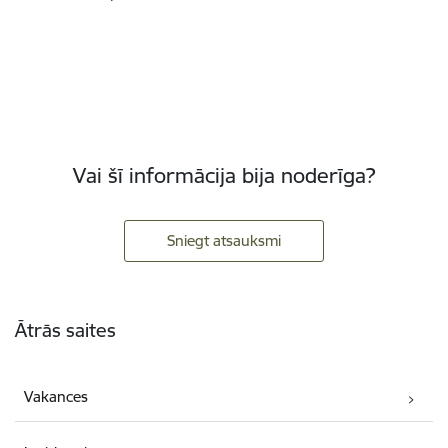
Vai šī informācija bija noderīga?
Sniegt atsauksmi
Kājene
Ātrās saites
Vakances