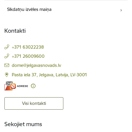
Sīkdatņu izvēles maiņa
Kontakti
+371 63022238
+371 26009600
E-pasts:
dome@jelgavasnovads.lv
Pasta iela 37, Jelgava, Latvija, LV-3001
Visi kontakti
Sekojiet mums