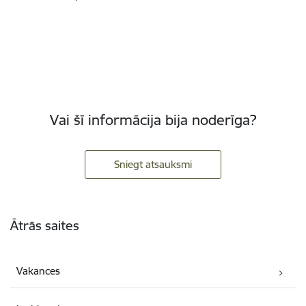
Vai šī informācija bija noderīga?
Sniegt atsauksmi
Kājene
Ātrās saites
Vakances