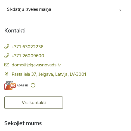
Sīkdatņu izvēles maiņa
Kontakti
+371 63022238
+371 26009600
E-pasts:
dome@jelgavasnovads.lv
Pasta iela 37, Jelgava, Latvija, LV-3001
Visi kontakti
Sekojiet mums