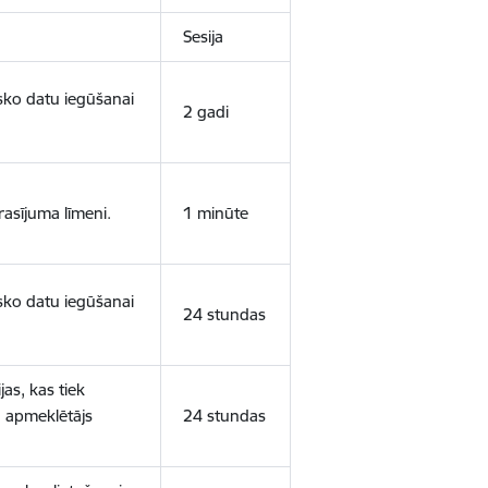
Sesija
isko datu iegūšanai
2 gadi
rasījuma līmeni.
1 minūte
isko datu iegūšanai
24 stundas
as, kas tiek
ā apmeklētājs
24 stundas