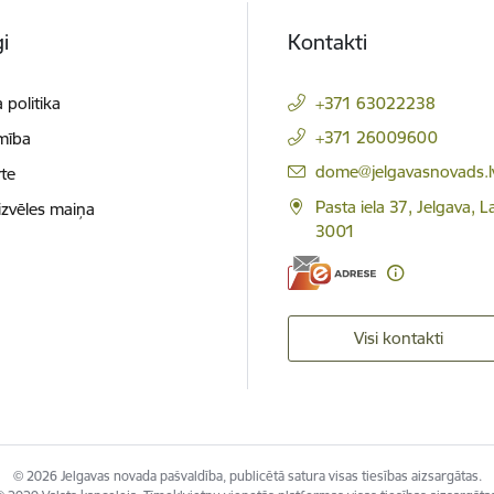
i
Kontakti
 politika
+371 63022238
+371 26009600
mība
E-pasts:
dome@jelgavasnovads.l
te
Pasta iela 37, Jelgava, La
izvēles maiņa
3001
Visi kontakti
© 2026 Jelgavas novada pašvaldība, publicētā satura visas tiesības aizsargātas.