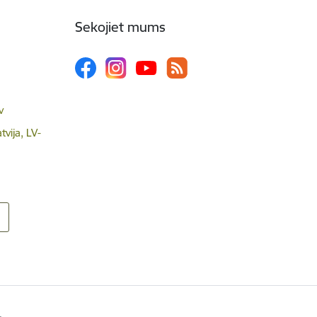
Sekojiet mums
v
tvija, LV-