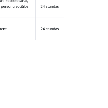
ura koplietošanai,
o personu sociālos
24 stundas
tent
24 stundas