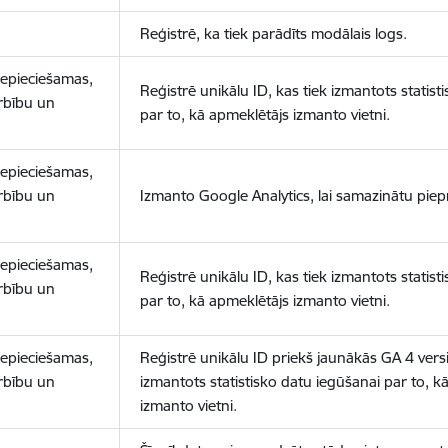
Reģistrē, ka tiek parādīts modālais logs.
nepieciešamas,
Reģistrē unikālu ID, kas tiek izmantots statist
arbību un
par to, kā apmeklētājs izmanto vietni.
nepieciešamas,
arbību un
Izmanto Google Analytics, lai samazinātu piep
nepieciešamas,
Reģistrē unikālu ID, kas tiek izmantots statist
arbību un
par to, kā apmeklētājs izmanto vietni.
nepieciešamas,
Reģistrē unikālu ID priekš jaunākās GA 4 versij
arbību un
izmantots statistisko datu iegūšanai par to, k
izmanto vietni.