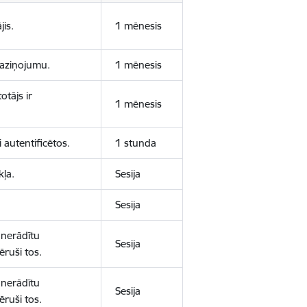
jis.
1 mēnesis
 paziņojumu.
1 mēnesis
otājs ir
1 mēnesis
 autentificētos.
1 stunda
kļa.
Sesija
Sesija
 nerādītu
Sesija
ēruši tos.
 nerādītu
Sesija
ēruši tos.