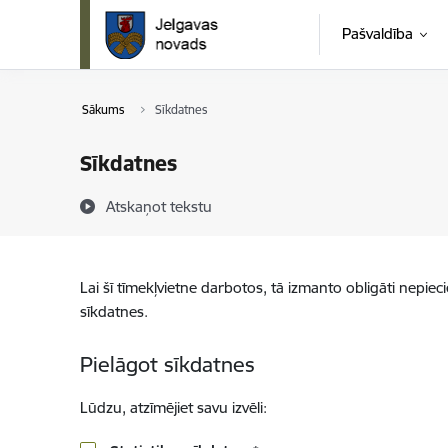
Pāriet uz lapas saturu
Pašvaldība
Sākums
Sīkdatnes
Sīkdatnes
Atskaņot tekstu
Lai šī tīmekļvietne darbotos, tā izmanto obligāti nepiec
sīkdatnes.
Pielāgot sīkdatnes
Lūdzu, atzīmējiet savu izvēli: