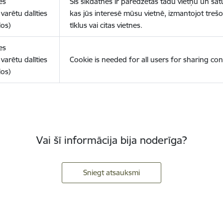
es
Šīs sīkdatnes ir paredzētas tādu vietņu un sat
varētu dalīties
kas jūs interesē mūsu vietnē, izmantojot treš
los)
tīklus vai citas vietnes.
es
varētu dalīties
Cookie is needed for all users for sharing con
los)
Vai šī informācija bija noderīga?
Sniegt atsauksmi