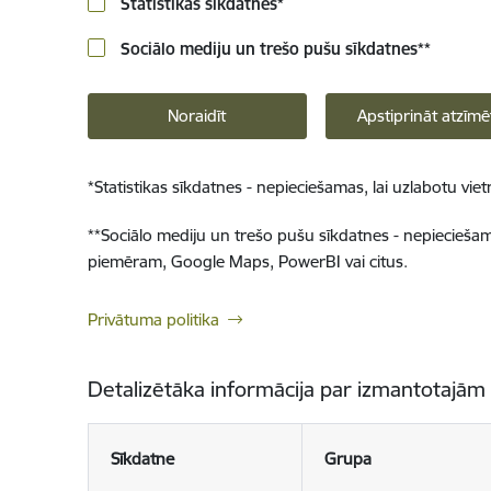
Statistikas sīkdatnes
*
Sociālo mediju un trešo pušu sīkdatnes
**
Noraidīt
Apstiprināt atzīmē
*
Statistikas sīkdatnes - nepieciešamas, lai uzlabotu v
**
Sociālo mediju un trešo pušu sīkdatnes - nepieciešamas
piemēram, Google Maps, PowerBI vai citus.
Privātuma politika
Detalizētāka informācija par izmantotajām
Sīkdatne
Grupa