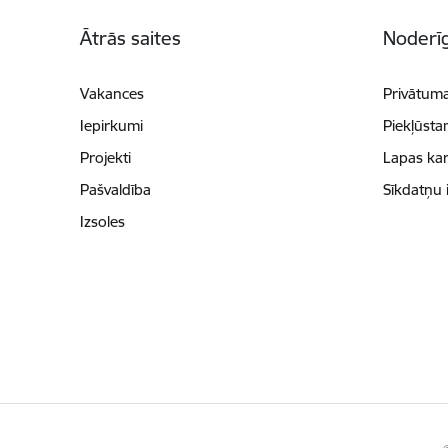
Kājene
Ātrās saites
Noderīg
Vakances
Privātuma
Iepirkumi
Piekļūsta
Projekti
Lapas kar
Pašvaldība
Sīkdatņu 
Izsoles