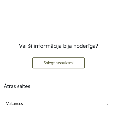
Vai šī informācija bija noderīga?
Sniegt atsauksmi
Kājene
Ātrās saites
Vakances