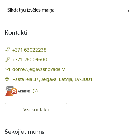
Sīkdatņu izvēles maiņa
Kontakti
+371 63022238
+371 26009600
E-pasts:
dome@jelgavasnovads.lv
Pasta iela 37, Jelgava, Latvija, LV-3001
Visi kontakti
Sekojiet mums