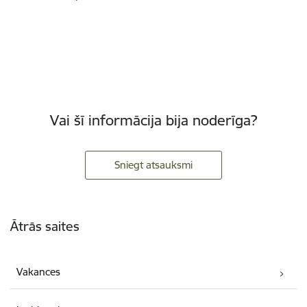
Vai šī informācija bija noderīga?
Sniegt atsauksmi
Kājene
Ātrās saites
Vakances