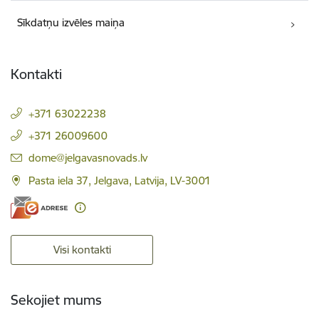
Sīkdatņu izvēles maiņa
Kontakti
+371 63022238
+371 26009600
E-pasts:
dome@jelgavasnovads.lv
Pasta iela 37, Jelgava, Latvija, LV-3001
Visi kontakti
Sekojiet mums