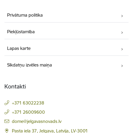
Privātuma politika
Piekļūstamība
Lapas karte
Sīkdatņu izvēles maiņa
Kontakti
+371 63022238
+371 26009600
E-pasts:
dome@jelgavasnovads.lv
Pasta iela 37, Jelgava, Latvija, LV-3001