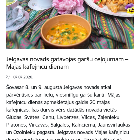
Jelgavas novads gatavojas garšu ceļojumam –
Mājas kafejnīcu dienām
07.07.2026.
Šovasar 8. un 9. augustā Jelgavas novads atkal
pārvērtīsies par lielu, viesmīlīgu garšu karti. Mājas
kafejnīcu dienās apmeklētājus gaidīs 20 mājas
kafejnīcas, kas durvis vērs dažādās novada vietās –
Glūdas, Svētes, Cenu, Līvbērzes, Vilces, Zaļenieku,
Platones, Vircavas, Salgales, Kalnciema, Jaunsvirlaukas
un Ozolnieku pagastā. Jelgavas novads Mājas kafejnīcu
dienās piedalīsies jau piekto reizi. Pirmā dalība šajā