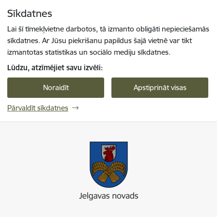
Pāriet uz lapas saturu
Sīkdatnes
Spied
lai meklētu
Enter
Lai šī tīmekļvietne darbotos, tā izmanto obligāti nepieciešamās
sīkdatnes. Ar Jūsu piekrišanu papildus šajā vietnē var tikt
izmantotas statistikas un sociālo mediju sīkdatnes.
Lūdzu, atzīmējiet savu izvēli:
Noraidīt
Apstiprināt visas
Pārvaldīt sīkdatnes
Jelgavas novada pašvaldība