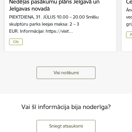
Nedēļas pasākumu plāns Jelgavā un
Ce
Jelgavas novadā
Ān
PIEKTDIENA, 31. JŪLIJS 10.00 – 20.00 Smilšu
ve
skulptūru parks Ieejas maksa: 2 – 3
gr
EUR. Informācijai: https://visit…
P
Cits
Visi notikumi
Vai šī informācija bija noderīga?
Sniegt atsauksmi