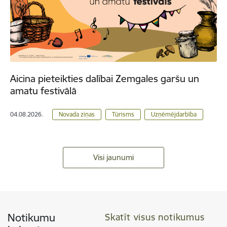
Aicina pieteikties dalībai Zemgales garšu un
amatu festivālā
04.08.2026.
Novada ziņas
Tūrisms
Uzņēmējdarbība
Visi jaunumi
Notikumu
Skatīt visus notikumus