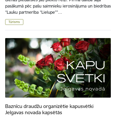
pasākumā pēc pašu saimnieku ierosinājuma un biedrības
“Lauku partnerība “Lielupe””…
Tūrisms
Baznīcu draudžu organizētie kapusvētki
Jelgavas novada kapsētās