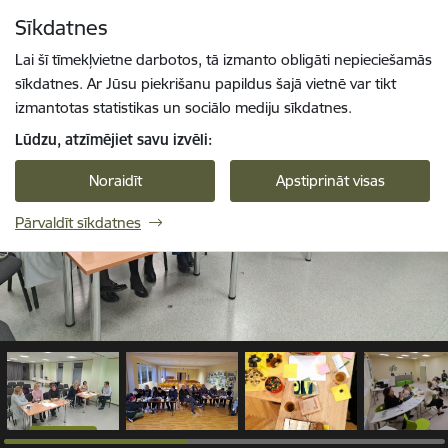
Pāriet uz lapas saturu
Sīkdatnes
1 / 9
Spied
lai meklētu
Enter
Lai šī tīmekļvietne darbotos, tā izmanto obligāti nepieciešamās
sīkdatnes. Ar Jūsu piekrišanu papildus šajā vietnē var tikt
izmantotas statistikas un sociālo mediju sīkdatnes.
Lūdzu, atzīmējiet savu izvēli:
Noraidīt
Apstiprināt visas
Pārvaldīt sīkdatnes