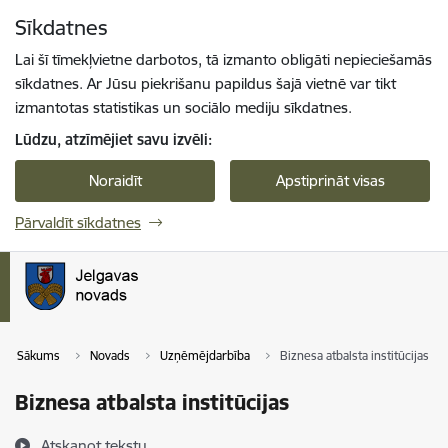
Pāriet uz lapas saturu
Sīkdatnes
Spied
lai meklētu
Enter
Lai šī tīmekļvietne darbotos, tā izmanto obligāti nepieciešamās
sīkdatnes. Ar Jūsu piekrišanu papildus šajā vietnē var tikt
izmantotas statistikas un sociālo mediju sīkdatnes.
Lūdzu, atzīmējiet savu izvēli:
Noraidīt
Apstiprināt visas
Pārvaldīt sīkdatnes
Sākums
Novads
Uzņēmējdarbība
Biznesa atbalsta institūcijas
Biznesa atbalsta institūcijas
Atskaņot tekstu