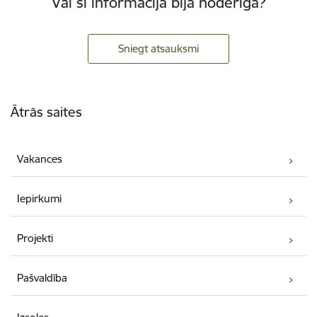
Vai šī informācija bija noderīga?
Sniegt atsauksmi
Kājene
Ātrās saites
Vakances
Iepirkumi
Projekti
Pašvaldība