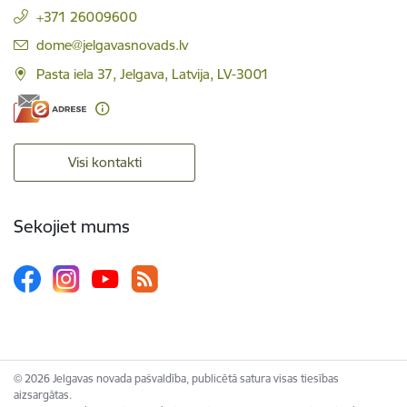
+371 26009600
E-pasts:
dome@jelgavasnovads.lv
Pasta iela 37, Jelgava, Latvija, LV-3001
Visi kontakti
Sekojiet mums
© 2026 Jelgavas novada pašvaldība, publicētā satura visas tiesības
aizsargātas.