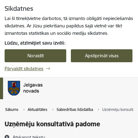
Pāriet uz lapas saturu
Sīkdatnes
Spied
lai meklētu
Enter
Lai šī tīmekļvietne darbotos, tā izmanto obligāti nepieciešamās
sīkdatnes. Ar Jūsu piekrišanu papildus šajā vietnē var tikt
izmantotas statistikas un sociālo mediju sīkdatnes.
Lūdzu, atzīmējiet savu izvēli:
Noraidīt
Apstiprināt visas
Pārvaldīt sīkdatnes
Sākums
Aktualitātes
Sabiedrības līdzdalība
Uzņēmēju konsultat
Uzņēmēju konsultatīvā padome
Atskaņot tekstu