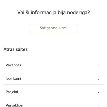
Vai šī informācija bija noderīga?
Sniegt atsauksmi
Kājene
Ātrās saites
Vakances
Iepirkumi
Projekti
Pašvaldība