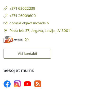
+371 63022238
+371 26009600
E-pasts:
dome@jelgavasnovads.lv
Pasta iela 37, Jelgava, Latvija, LV-3001
Visi kontakti
Sekojiet mums