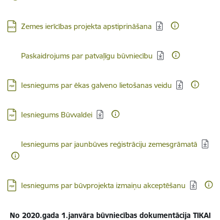
Lejupielādēt:
Zemes ierīcības projekta apstiprināšana
Lejupielādēt:
Paskaidrojums par patvaļīgu būvniecību
Lejupielādēt:
Iesniegums par ēkas galveno lietošanas veidu
Lejupielādēt:
Iesniegums Būvvaldei
Lejupielādēt:
Iesniegums par jaunbūves reģistrāciju zemesgrāmatā
Lejupielādēt:
Iesniegums par būvprojekta izmaiņu akceptēšanu
No 2020.gada 1.janvāra būvniecības dokumentācija TIKAI