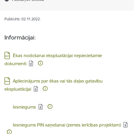
Publicēts: 02.11.2022.
Informācijai:
Lejupielādēt:
Ēkas nodošanai ekspluatācijai nepieciešamie
dokumenti
Lejupielādēt:
Apliecinājums par ēkas vai tās daļas gatavību
ekspluatācijai
Lejupielādēt:
Iesniegums
Lejupielādēt:
Iesniegums PIN saņešanai (zemes ierīcības projektam)