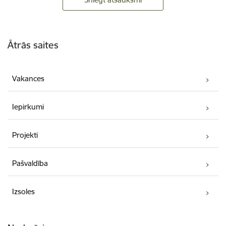
Kājene
Ātrās saites
Vakances
Iepirkumi
Projekti
Pašvaldība
Izsoles