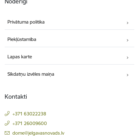
Noderīgi
Privātuma politika
Piekļūstamība
Lapas karte
Sīkdatņu izvēles maiņa
Kontakti
+371 63022238
+371 26009600
E-pasts:
dome@jelgavasnovads.lv