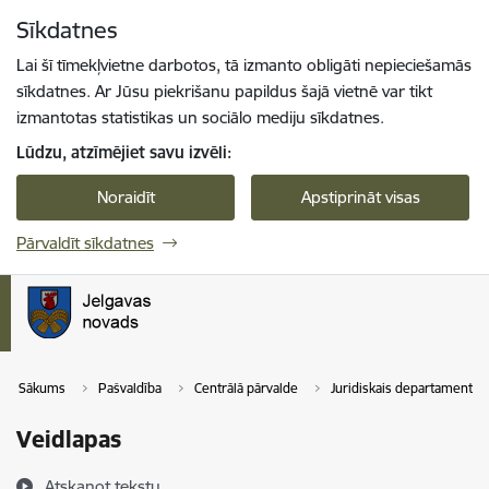
Pāriet uz lapas saturu
Sīkdatnes
Spied
lai meklētu
Enter
Lai šī tīmekļvietne darbotos, tā izmanto obligāti nepieciešamās
sīkdatnes. Ar Jūsu piekrišanu papildus šajā vietnē var tikt
izmantotas statistikas un sociālo mediju sīkdatnes.
Lūdzu, atzīmējiet savu izvēli:
Noraidīt
Apstiprināt visas
Pārvaldīt sīkdatnes
Sākums
Pašvaldība
Centrālā pārvalde
Juridiskais departaments
Veidlapas
Atskaņot tekstu