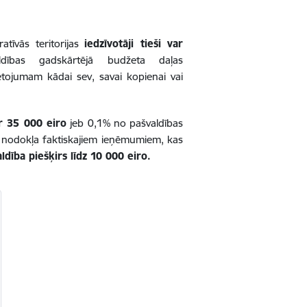
atīvās teritorijas
iedzīvotāji tieši var
dības gadskārtējā budžeta daļas
ietojumam kādai sev, savai kopienai vai
ir 35 000 eiro
jeb 0,1% no pašvaldības
 nodokļa faktiskajiem ieņēmumiem, kas
ldība piešķirs līdz 10 000 eiro.