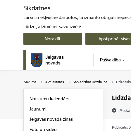
Pāriet uz lapas saturu
Sīkdatnes
Lai šī tīmekļvietne darbotos, tā izmanto obligāti nepiec
Lūdzu, atzīmējiet savu izvēli:
Noraidīt
Apstiprināt visas
Pašvaldība
Sākums
Aktualitātes
Sabiedrības līdzdalība
Līdzdalīb
Līdzda
Notikumu kalendārs
Jaunumi
Atska
Jelgavas novada ziņas
Publicēts: 
Foto un video