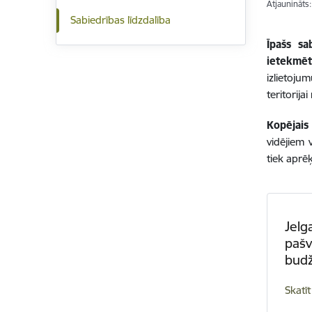
Atjaunināts
Sabiedrības līdzdalība
Īpašs sa
ietekmē
izlietoju
teritorija
Kopējais
vidējiem
tiek aprē
Jelg
pašv
budž
Skatīt