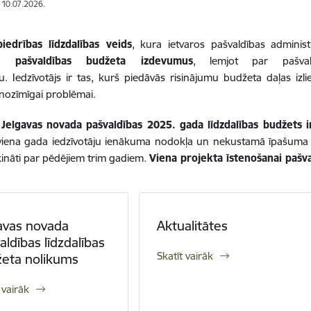
: 10.07.2026.
biedrības līdzdalības veids
, kura ietvaros pašvaldības administr
t pašvaldības budžeta izdevumus
, lemjot par pašval
mu
.
Iedzīvotājs ir tas, kurš piedāvās risinājumu budžeta daļas izl
i nozīmīgai problēmai.
 Jelgavas novada pašvaldības 2025. gada līdzdalības budžets 
 viena gada iedzīvotāju ienākuma nodokļa un nekustamā īpašuma
ķināti par pēdējiem trim gadiem.
Viena projekta īstenošanai pašva
avas novada
Aktualitātes
aldības līdzdalības
Skatīt vairāk
eta nolikums
 vairāk