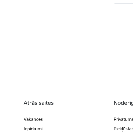
Kājene
Ātrās saites
Noderīg
Vakances
Privātuma
Iepirkumi
Piekļūsta