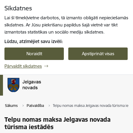
Pāriet uz lapas saturu
Sīkdatnes
Spied
lai meklētu
Enter
Lai šī tīmekļvietne darbotos, tā izmanto obligāti nepieciešamās
sīkdatnes. Ar Jūsu piekrišanu papildus šajā vietnē var tikt
izmantotas statistikas un sociālo mediju sīkdatnes.
Lūdzu, atzīmējiet savu izvēli:
Noraidīt
Apstiprināt visas
Pārvaldīt sīkdatnes
Sākums
Pašvaldība
Telpu nomas maksa Jelgavas novada tūrisma iest
Telpu nomas maksa Jelgavas novada
tūrisma iestādēs