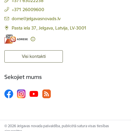
+371 63022238
+371 26009600
E-pasts:
dome@jelgavasnovads.lv
Pasta iela 37, Jelgava, Latvija, LV-3001
Visi kontakti
Sekojiet mums
© 2026 Jelgavas novada pašvaldība, publicētā satura visas tiesības