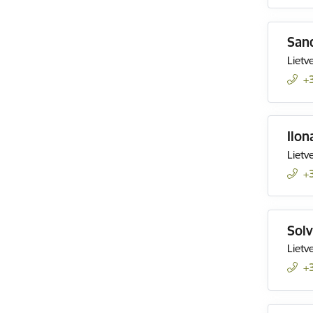
San
Lietv
+
Ilon
Lietv
+
Solv
Lietv
+