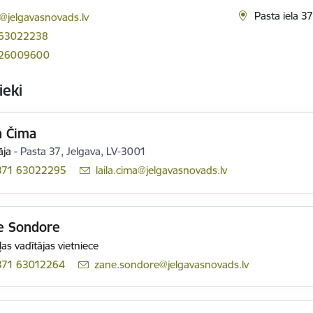
ts:
Pasta iela 3
jelgavasnovads.lv
 63022238
 26009600
ieki
a Čima
āja
-
Pasta 37, Jelgava, LV-3001
371 63022295
E-pasts:
laila.cima@jelgavasnovads.lv
e Sondore
as vadītājas vietniece
371 63012264
E-pasts:
zane.sondore@jelgavasnovads.lv