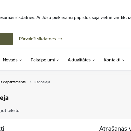
iešamās sīkdatnes. Ar Jūsu piekrišanu papildus šajā vietnē var tikt i
Pārvaldīt sīkdatnes
Novads
Pakalpojumi
Aktualitātes
Kontakti
ais departaments
Kanceleja
eja
ņot tekstu
ti
Atrašanās 