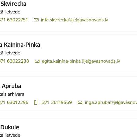
 Skvirecka
ā lietvede
371 63022751
E-pasts:
inta.skvirecka@jelgavasnovads.lv
a Kalniņa-Pinka
ā lietvede
371 63022238
E-pasts:
egita.kalnina-pinka@jelgavasnovads.lv
a Apruba
ais arhivārs
371 63012296
+371 26119569
E-pasts:
inga.apruba@jelgavasnov
 Dukule
ā lietvede