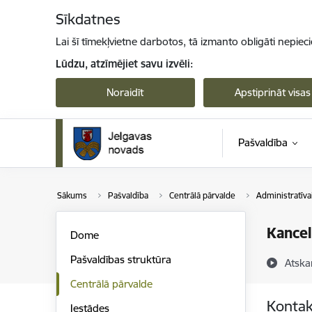
Pāriet uz lapas saturu
Sīkdatnes
Lai šī tīmekļvietne darbotos, tā izmanto obligāti nepiec
Lūdzu, atzīmējiet savu izvēli:
Noraidīt
Apstiprināt visas
Pašvaldība
Sākums
Pašvaldība
Centrālā pārvalde
Administratīv
Kancel
Dome
Pašvaldības struktūra
Atska
Centrālā pārvalde
Kontak
Iestādes