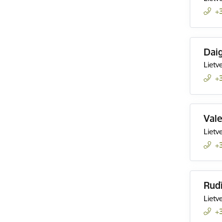
+
Dai
Lietv
+
Vale
Lietv
+
Rud
Lietv
+