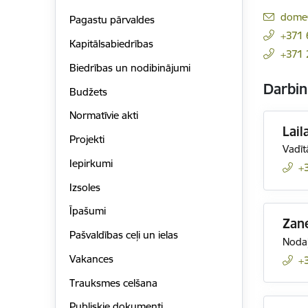
E-pas
dome@
Pagastu pārvaldes
+371
Kapitālsabiedrības
+371
Biedrības un nodibinājumi
Darbin
Budžets
Normatīvie akti
Lail
Projekti
Vadīt
Iepirkumi
+
Izsoles
Īpašumi
Zan
Pašvaldības ceļi un ielas
Nodaļ
Vakances
+
Trauksmes celšana
Publiskie dokumenti