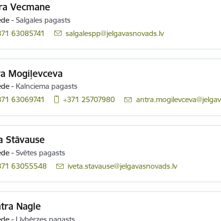
ra Vecmane
ede
-
Salgales pagasts
371 63085741
E-pasts:
salgalespp@jelgavasnovads.lv
ra Mogiļevceva
ede
-
Kalnciema pagasts
371 63069741
+371 25707980
E-pasts:
antra.mogilevceva@jelgav
a Stāvause
ede
-
Svētes pagasts
371 63055548
E-pasts:
iveta.stavause@jelgavasnovads.lv
tra Nagle
ede
-
Līvbērzes pagasts