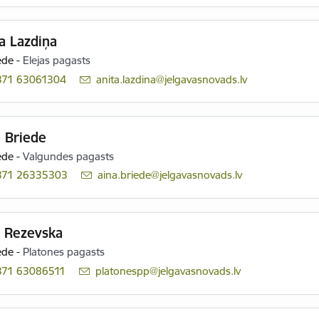
a Lazdiņa
ede
-
Elejas pagasts
371 63061304
E-pasts:
anita.lazdina@jelgavasnovads.lv
 Briede
ede
-
Valgundes pagasts
371 26335303
E-pasts:
aina.briede@jelgavasnovads.lv
a Rezevska
ede
-
Platones pagasts
371 63086511
E-pasts:
platonespp@jelgavasnovads.lv