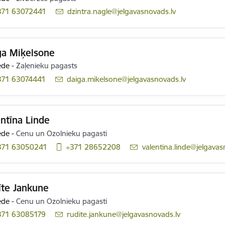
371 63072441
E-pasts:
dzintra.nagle@jelgavasnovads.lv
ga Miķelsone
ede
-
Zaļenieku pagasts
371 63074441
E-pasts:
daiga.mikelsone@jelgavasnovads.lv
ntīna Linde
ede
-
Cenu un Ozolnieku pagasti
371 63050241
+371 28652208
E-pasts:
valentina.linde@jelgavas
īte Jankune
ede
-
Cenu un Ozolnieku pagasti
371 63085179
E-pasts:
rudite.jankune@jelgavasnovads.lv