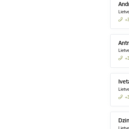
And
Lietv
+
Ant
Lietv
+
Ivet
Lietv
+
Dzin
Lietv