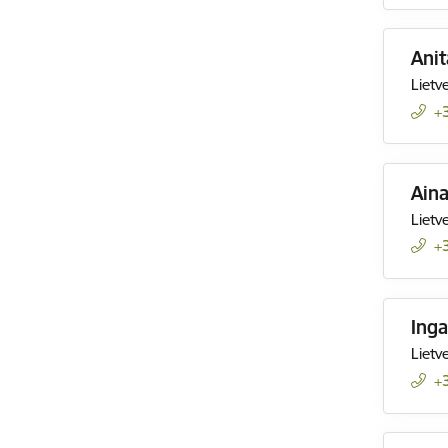
Anit
Lietv
+
Aina
Lietv
+
Ing
Lietv
+