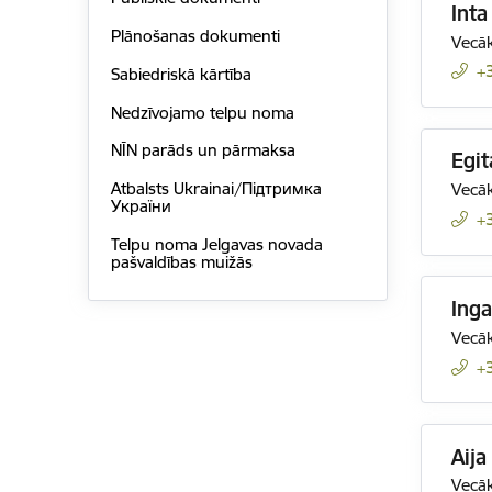
Inta
Plānošanas dokumenti
Vecāk
+
Sabiedriskā kārtība
Nedzīvojamo telpu noma
NĪN parāds un pārmaksa
Egit
Atbalsts Ukrainai/Підтримка
Vecāk
України
+
Telpu noma Jelgavas novada
pašvaldības muižās
Ing
Vecāk
+
Aija
Vecāk