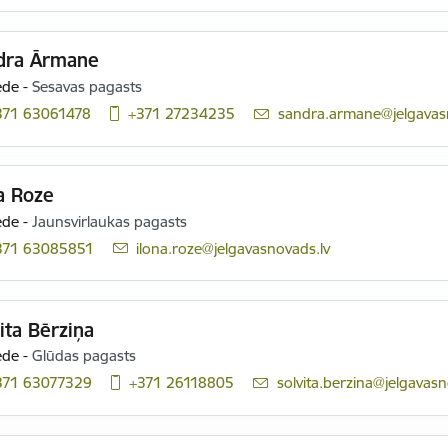
dra Ārmane
ede
-
Sesavas pagasts
371 63061478
+371 27234235
E-pasts:
sandra.armane@jelgavas
a Roze
ede
-
Jaunsvirlaukas pagasts
371 63085851
E-pasts:
ilona.roze@jelgavasnovads.lv
ita Bērziņa
ede
-
Glūdas pagasts
371 63077329
+371 26118805
E-pasts:
solvita.berzina@jelgavasn