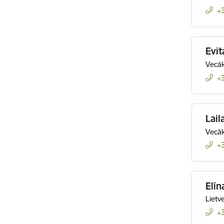
+
Evit
Vecāk
+
Lail
Vecāk
+
Elīn
Lietv
+