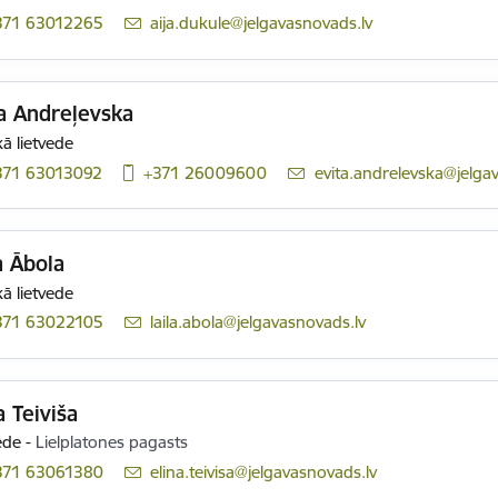
371 63012265
E-pasts:
aija.dukule@jelgavasnovads.lv
a Andreļevska
ā lietvede
371 63013092
+371 26009600
E-pasts:
evita.andrelevska@jelga
a Ābola
ā lietvede
371 63022105
E-pasts:
laila.abola@jelgavasnovads.lv
a Teiviša
ede
-
Lielplatones pagasts
371 63061380
E-pasts:
elina.teivisa@jelgavasnovads.lv