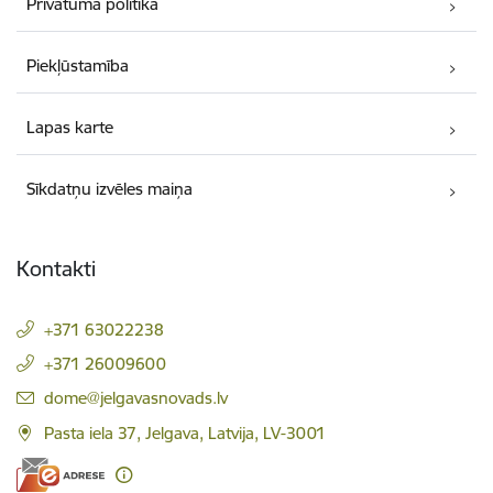
Privātuma politika
Piekļūstamība
Lapas karte
Sīkdatņu izvēles maiņa
Kontakti
+371 63022238
+371 26009600
E-pasts:
dome@jelgavasnovads.lv
Pasta iela 37, Jelgava, Latvija, LV-3001