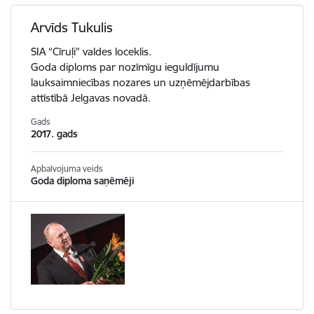
Arvīds Tukulis
SIA “Cīruļi” valdes loceklis.
Goda diploms par nozīmīgu ieguldījumu
lauksaimniecības nozares un uzņēmējdarbības
attīstībā Jelgavas novadā.
Gads
2017. gads
Apbalvojuma veids
Goda diploma saņēmēji