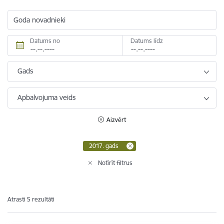
Goda novadnieki
Datums no
Datums līdz
Gads
Apbalvojuma veids
Aizvērt
2017. gads
Notīrīt filtrus
Atrasti 5 rezultāti