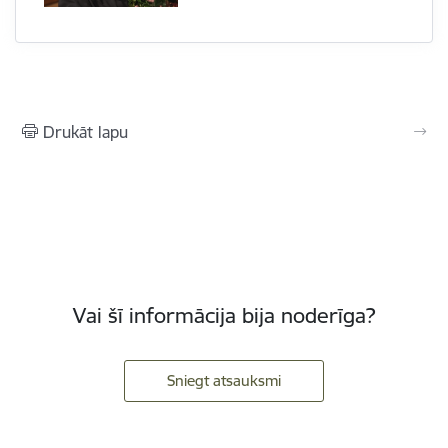
Drukāt lapu
Vai šī informācija bija noderīga?
Sniegt atsauksmi
Kājene