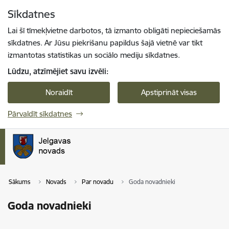
Pāriet uz lapas saturu
Sīkdatnes
Spied
lai meklētu
Enter
Lai šī tīmekļvietne darbotos, tā izmanto obligāti nepieciešamās
sīkdatnes. Ar Jūsu piekrišanu papildus šajā vietnē var tikt
izmantotas statistikas un sociālo mediju sīkdatnes.
Lūdzu, atzīmējiet savu izvēli:
Noraidīt
Apstiprināt visas
Pārvaldīt sīkdatnes
Sākums
Novads
Par novadu
Goda novadnieki
Goda novadnieki