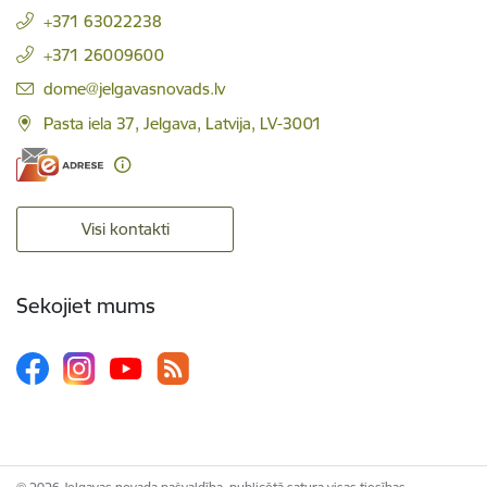
+371 63022238
+371 26009600
E-pasts:
dome@jelgavasnovads.lv
Pasta iela 37, Jelgava, Latvija, LV-3001
Visi kontakti
Sekojiet mums