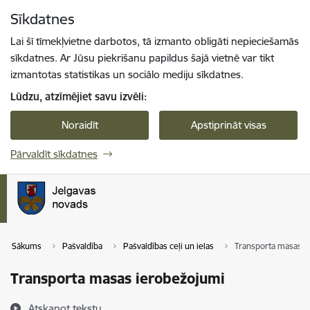
Pāriet uz lapas saturu
Sīkdatnes
Spied
lai meklētu
Enter
Lai šī tīmekļvietne darbotos, tā izmanto obligāti nepieciešamās
sīkdatnes. Ar Jūsu piekrišanu papildus šajā vietnē var tikt
izmantotas statistikas un sociālo mediju sīkdatnes.
Lūdzu, atzīmējiet savu izvēli:
Noraidīt
Apstiprināt visas
Pārvaldīt sīkdatnes
Sākums
Pašvaldība
Pašvaldības ceļi un ielas
Transporta masas i
Transporta masas ierobežojumi
Atskaņot tekstu