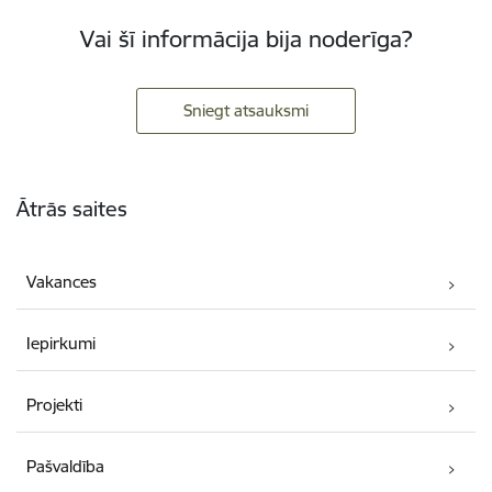
Vai šī informācija bija noderīga?
Sniegt atsauksmi
Kājene
Ātrās saites
Vakances
Iepirkumi
Projekti
Pašvaldība