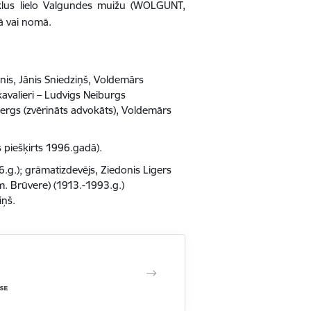
rklus lielo Valgundes muižu (WOLGUNT,
mā vai nomā.
nis, Jānis Sniedziņš, Voldemārs
avalieri – Ludvigs Neiburgs
ergs (zvērināts advokāts), Voldemārs
 piešķirts 1996.gadā).
6.g.); grāmatizdevējs, Ziedonis Ligers
im. Brūvere) (1913.-1993.g.)
iņš.