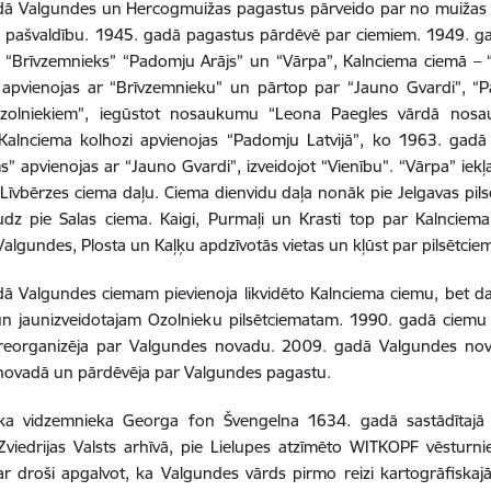
dā Valgundes un Hercogmuižas pagastus pārveido par no muižas n
pašvaldību. 1945. gadā pagastus pārdēvē par ciemiem. 1949. gad
, “Brīvzemnieks” “Padomju Arājs” un “Vārpa”, Kalnciema ciemā – 
” apvienojas ar “Brīvzemnieku” un pārtop par “Jauno Gvardi”, “
zolniekiem”, iegūstot nosaukumu “Leona Paegles vārdā nosaukta
. Kalnciema kolhozi apvienojas “Padomju Latvijā”, ko 1963. gad
s” apvienojas ar “Jauno Gvardi”, izveidojot “Vienību”. “Vārpa” ie
 Līvbērzes ciema daļu. Ciema dienvidu daļa nonāk pie Jelgavas pil
dz pie Salas ciema. Kaigi, Purmaļi un Krasti top par Kalnciem
Valgundes, Plosta un Kaļķu apdzīvotās vietas un kļūst par pilsētcie
ā Valgundes ciemam pievienoja likvidēto Kalnciema ciemu, bet daļu
n jaunizveidotajam Ozolnieku pilsētciematam. 1990. gadā ciemu
reorganizēja par Valgundes novadu. 2009. gadā Valgundes novadu
 novadā un pārdēvēja par Valgundes pagastu.
ka vidzemnieka Georga fon Švengelna 1634. gadā sastādītajā 
Zviedrijas Valsts arhīvā, pie Lielupes atzīmēto WITKOPF vēsturn
r droši apgalvot, ka Valgundes vārds pirmo reizi kartogrāfiskaj