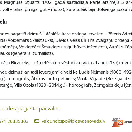
fs Magnuss Stjuarts 1702. gadā sastādītajā kartē atzīmējis 5 a
voll – pilns, pilnīgs, gut – muiža), kura tolaik bija Bolšvinga īpašu
eki
ndes pagastā dzimuši Lāčplēša kara ordeņa kavalieri - Pēteris Ādmi
lds (Voldemārs Skaistlauks), Dāvids Veiss un Trīs Zvaigžņu ordeņa k
zņēmējs), Voldemārs Šmulders (kuģu būves inženieris), Aurēlijs Zēb
lauks (ģenerālis, žurnālists).
māru Birznieks, Ložmetējkalna vēsturisko vietu atjaunotājs (ordenis
dē dzimuši arī tādi ievērojami cilvēki kā Ludis Neimanis (1863.-192
g.) - etnogrāfs, Āfrikas tautu pētnieks; Venta Vīgante (Bērziņa, dz
turģe; Vilis Ozols (1929.-2014.g.) - horeogrāfs, Zemgales deju Ķēn
gundes pagasta pārvalde
E-pasts:
valgundespp@jelgavasnovads.lv
371 26335303