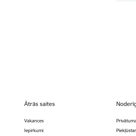
Kājene
Ātrās saites
Noderīg
Vakances
Privātuma
Iepirkumi
Piekļūsta