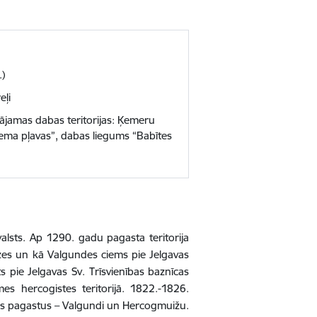
.)
eļi
rgājamas dabas teritorijas: Ķemeru
iema pļavas”, dabas liegums “Babītes
alsts. Ap 1290. gadu pagasta teritorija
dzes un kā Valgundes ciems pie Jelgavas
 pie Jelgavas Sv. Trīsvienības baznīcas
s hercogistes teritorijā. 1822.-1826.
us pagastus – Valgundi un Hercogmuižu.