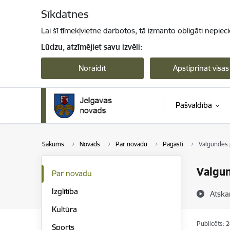
Pāriet uz lapas saturu
Sīkdatnes
Lai šī tīmekļvietne darbotos, tā izmanto obligāti nepiec
Lūdzu, atzīmējiet savu izvēli:
Noraidīt
Apstiprināt visas
Pašvaldība
Sākums
Novads
Par novadu
Pagasti
Valgundes 
Valgu
Par novadu
Izglītība
Atska
Kultūra
Publicēts: 
Sports