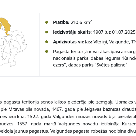
2
Platība:
210,6 km
Iedzīvotāju skaits:
1907 (uz 01.07.2025
Apdzīvotas vietas:
Vītoliņi, Valgunde, Tīr
Pagasta teritorijā ir vairākas īpaši aizsa
nacionālais parks, dabas liegums “Kalnc
ezers”, dabas parks “Svētes paliene”
 pagasta teritorija senos laikos piederēja pie zemgaļu Upmales v
 pie Mītavas pils novada, 1467. gadā pie Jelgavas baznīcas drau
mes iecirkņa. 1522. gadā Valgundes muižas novads bija pierakstīts
audzes. 1557. gada martā Valgundes novadu ietilpināja Kurzeme
eidoja jaunus pagastus. Valgundes pagasta robežās nodibina div