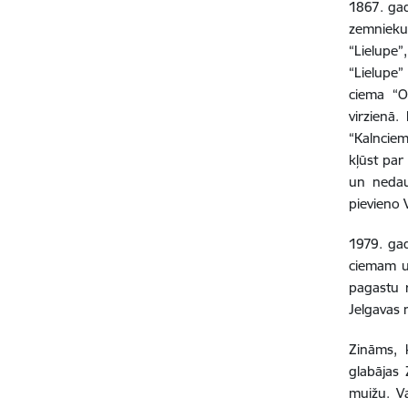
1867. ga
zemnieku 
“Lielupe”
“Lielupe
ciema “O
virzienā
“Kalnciem
kļūst par
un nedau
pievieno 
1979. gad
ciemam u
pagastu 
Jelgavas
Zināms, 
glabājas 
muižu. Va