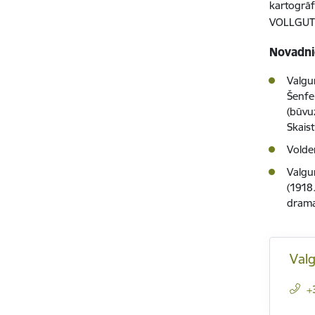
kartogrā
VOLLGUT: 
Novadni
Valgu
Šenfe
(būvu
Skaist
Volde
Valgun
(1918.
drama
Val
+