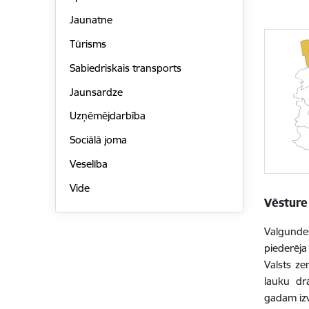
Jaunatne
Tūrisms
Sabiedriskais transports
Jaunsardze
Uzņēmējdarbība
Sociālā joma
Veselība
Vide
Vēsture
Valgundes
piederēja
Valsts ze
lauku dr
gadam izv