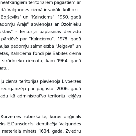
eatkarīgiem teritoriāliem pagastiem ar
ā Valgundes ciemā ir vairāki kolhozi –
“Boļševiks” un “Kalnciems”. 1950. gadā
Padomju Arājs” apvienojas ar Ozolnieku
is” - teritorija paplašinās dienvidu
ā pārdēvē par “Kalnciemu”. 1978. gadā
kļaujas padomju saimniecībā “Jelgava” un
sētas, Kalnciema fondi pie Babītes ciema
a strādnieku ciematu, kam 1964. gadā
matu.
 ciema teritorijas pievienoja Līvbērzes
 reorganizēja par pagastu. 2006. gadā
 kā administratīvo teritoriju iekļāva
Kurzemes robežkartē, kuras oriģināls
ieks E.Dunsdorfs identificēja Valgundes
ā materiālā minēts 1634. gadā. Zviedru