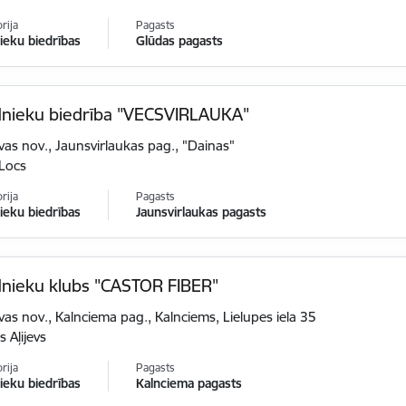
rija
Pagasts
eku biedrības
Glūdas pagasts
nieku biedrība "VECSVIRLAUKA"
vas nov., Jaunsvirlaukas pag., "Dainas"
 Locs
rija
Pagasts
eku biedrības
Jaunsvirlaukas pagasts
nieku klubs "CASTOR FIBER"
vas nov., Kalnciema pag., Kalnciems, Lielupes iela 35
s Aļijevs
rija
Pagasts
eku biedrības
Kalnciema pagasts