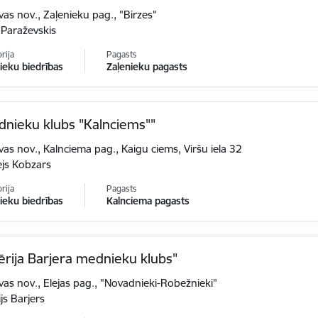
vas nov., Zaļenieku pag., "Birzes"
 Paraževskis
rija
Pagasts
eku biedrības
Zaļenieku pagasts
dnieku klubs "Kalnciems""
vas nov., Kalnciema pag., Kaigu ciems, Viršu iela 32
ejs Kobzars
rija
Pagasts
eku biedrības
Kalnciema pagasts
ērija Barjera mednieku klubs"
vas nov., Elejas pag., "Novadnieki-Robežnieki"
ijs Barjers