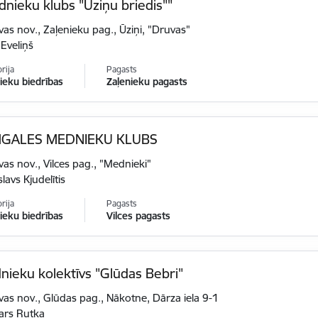
nieku klubs "Ūziņu briedis""
vas nov., Zaļenieku pag., Ūziņi, "Druvas"
 Eveliņš
rija
Pagasts
eku biedrības
Zaļenieku pagasts
GALES MEDNIEKU KLUBS
vas nov., Vilces pag., "Mednieki"
slavs Kjudelītis
rija
Pagasts
eku biedrības
Vilces pagasts
ieku kolektīvs "Glūdas Bebri"
vas nov., Glūdas pag., Nākotne, Dārza iela 9-1
ars Rutka