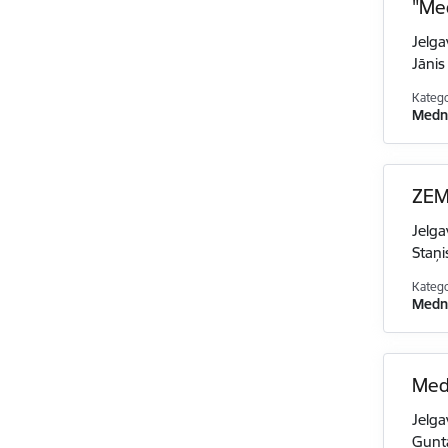
"Med
Jelga
Jānis
Katego
Medni
ZEM
Jelga
Staņi
Katego
Medni
Medn
Jelga
Gunt