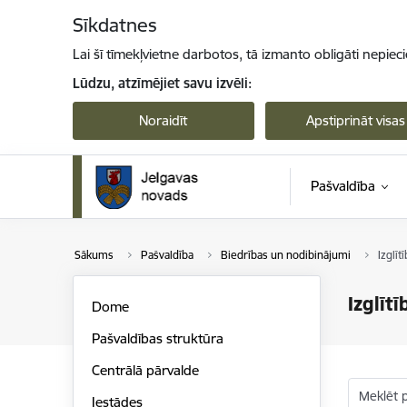
Pāriet uz lapas saturu
Sīkdatnes
Lai šī tīmekļvietne darbotos, tā izmanto obligāti nepiec
Lūdzu, atzīmējiet savu izvēli:
Noraidīt
Apstiprināt visas
Pašvaldība
Sākums
Pašvaldība
Biedrības un nodibinājumi
Izglīt
Izglīt
Dome
Pašvaldības struktūra
Centrālā pārvalde
Meklēt 
Iestādes