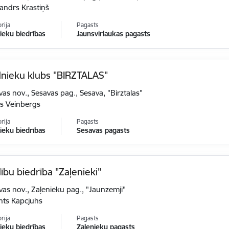
andrs Krastiņš
rija
Pagasts
eku biedrības
Jaunsvirlaukas pagasts
nieku klubs "BIRZTALAS"
vas nov., Sesavas pag., Sesava, "Birztalas"
is Veinbergs
rija
Pagasts
eku biedrības
Sesavas pagasts
bu biedrība "Zaļenieki"
vas nov., Zaļenieku pag., "Jaunzemji"
nts Kapcjuhs
rija
Pagasts
eku biedrības
Zaļenieku pagasts