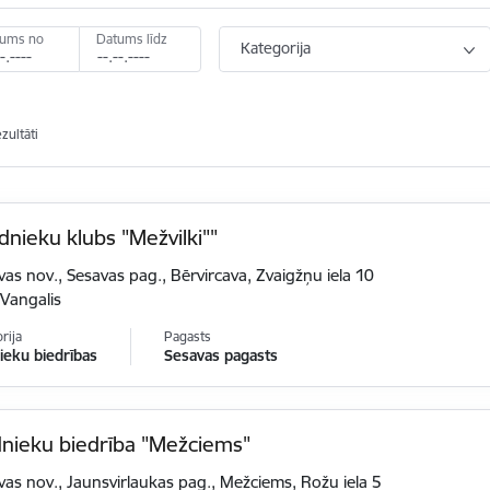
tums no
Datums līdz
Kategorija
ezultāti
nieku klubs "Mežvilki""
vas nov., Sesavas pag., Bērvircava, Zvaigžņu iela 10
 Vangalis
rija
Pagasts
eku biedrības
Sesavas pagasts
nieku biedrība "Mežciems"
vas nov., Jaunsvirlaukas pag., Mežciems, Rožu iela 5