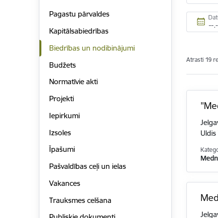
Pagastu pārvaldes
Da
Kapitālsabiedrības
Biedrības un nodibinājumi
Atrasti 19 r
Budžets
Normatīvie akti
Projekti
"Med
Iepirkumi
Jelga
Izsoles
Uldis
Īpašumi
Katego
Medni
Pašvaldības ceļi un ielas
Vakances
Med
Trauksmes celšana
Jelga
Publiskie dokumenti