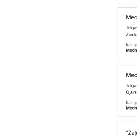
Medn
Jelga
Ziedo
Katego
Medni
Medn
Jelga
Ojār
Katego
Medni
"Zaļ