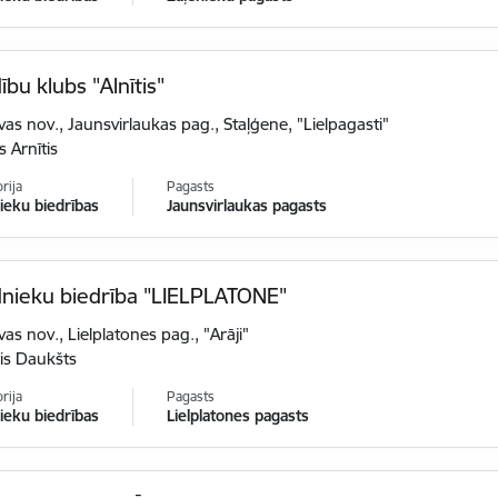
bu klubs "Alnītis"
vas nov., Jaunsvirlaukas pag., Staļģene, "Lielpagasti"
s Arnītis
rija
Pagasts
eku biedrības
Jaunsvirlaukas pagasts
nieku biedrība "LIELPLATONE"
vas nov., Lielplatones pag., "Arāji"
is Daukšts
rija
Pagasts
eku biedrības
Lielplatones pagasts