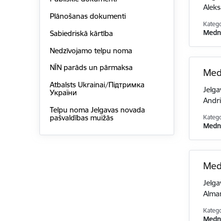
Aleks
Plānošanas dokumenti
Katego
Medni
Sabiedriskā kārtība
Nedzīvojamo telpu noma
NĪN parāds un pārmaksa
Med
Atbalsts Ukrainai/Підтримка
Jelga
України
Andr
Telpu noma Jelgavas novada
pašvaldības muižās
Katego
Medni
Medī
Jelga
Alma
Katego
Medni