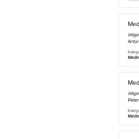
Medī
Jelga
Artūr
Katego
Medni
Med
Jelga
Pēter
Katego
Medni