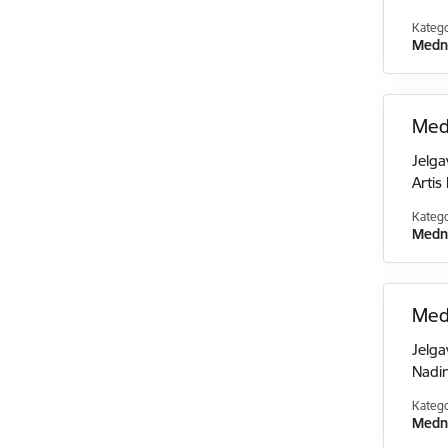
Katego
Medni
Med
Jelga
Artis
Katego
Medni
Med
Jelga
Nadir
Katego
Medni