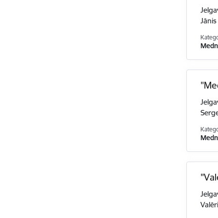
Jelga
Jānis
Katego
Medni
"Me
Jelga
Serg
Katego
Medni
"Val
Jelga
Valēr