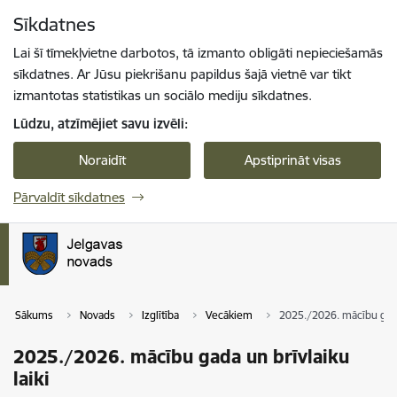
Pāriet uz lapas saturu
Sīkdatnes
Spied
lai meklētu
Enter
Lai šī tīmekļvietne darbotos, tā izmanto obligāti nepieciešamās
sīkdatnes. Ar Jūsu piekrišanu papildus šajā vietnē var tikt
izmantotas statistikas un sociālo mediju sīkdatnes.
Lūdzu, atzīmējiet savu izvēli:
Noraidīt
Apstiprināt visas
Pārvaldīt sīkdatnes
Sākums
Novads
Izglītība
Vecākiem
2025./2026. mācību gada 
2025./2026. mācību gada un brīvlaiku
laiki