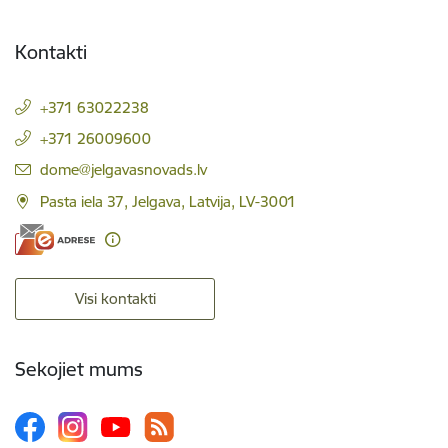
Kontakti
+371 63022238
+371 26009600
E-pasts:
dome@jelgavasnovads.lv
Pasta iela 37, Jelgava, Latvija, LV-3001
Visi kontakti
Sekojiet mums