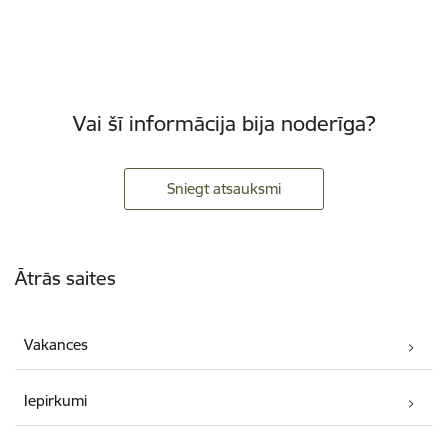
Vai šī informācija bija noderīga?
Sniegt atsauksmi
Kājene
Ātrās saites
Vakances
Iepirkumi