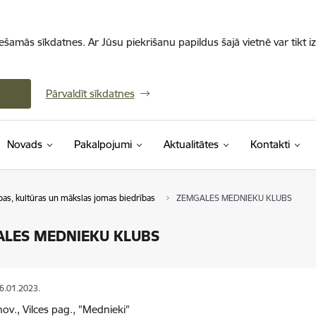
iešamās sīkdatnes. Ar Jūsu piekrišanu papildus šajā vietnē var tikt i
Pārvaldīt sīkdatnes
Novads
Pakalpojumi
Aktualitātes
Kontakti
ības, kultūras un mākslas jomas biedrības
ZEMGALES MEDNIEKU KLUBS
LES MEDNIEKU KLUBS
06.01.2023.
nov., Vilces pag., "Mednieki"