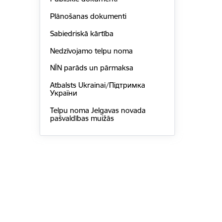
Plānošanas dokumenti
Sabiedriskā kārtība
Nedzīvojamo telpu noma
NĪN parāds un pārmaksa
Atbalsts Ukrainai/Підтримка
України
Telpu noma Jelgavas novada
pašvaldības muižās