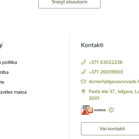
Sniegt atsauksmi
i
Kontakti
 politika
+371 63022238
+371 26009600
mība
E-pasts:
dome@jelgavasnovads.l
te
Pasta iela 37, Jelgava, La
izvēles maiņa
3001
Visi kontakti