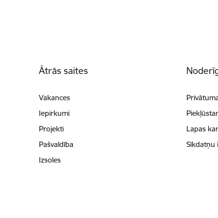
Kājene
Ātrās saites
Noderīg
Vakances
Privātuma
Iepirkumi
Piekļūsta
Projekti
Lapas kar
Pašvaldība
Sīkdatņu 
Izsoles