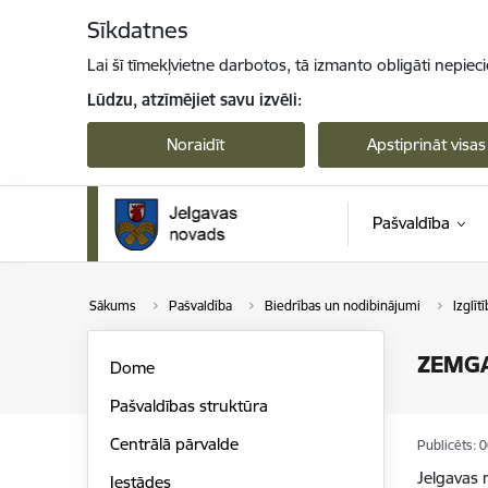
Pāriet uz lapas saturu
Sīkdatnes
Lai šī tīmekļvietne darbotos, tā izmanto obligāti nepiec
Lūdzu, atzīmējiet savu izvēli:
Noraidīt
Apstiprināt visas
Pašvaldība
Sākums
Pašvaldība
Biedrības un nodibinājumi
Izglīt
ZEMGA
Dome
Pašvaldības struktūra
Centrālā pārvalde
Publicēts: 
Jelgavas 
Iestādes