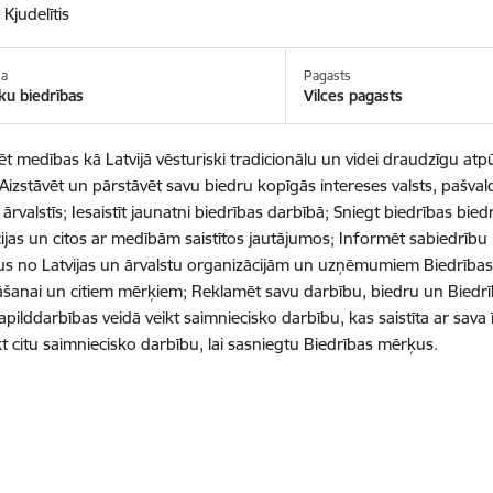
 Kjudelītis
ja
Pagasts
u biedrības
Vilces pagasts
ēt medības kā Latvijā vēsturiski tradicionālu un videi draudzīgu atp
; Aizstāvēt un pārstāvēt savu biedru kopīgās intereses valsts, pašvald
n ārvalstīs; Iesaistīt jaunatni biedrības darbībā; Sniegt biedrības b
ijas un citos ar medībām saistītos jautājumos; Informēt sabiedrīb
s no Latvijas un ārvalstu organizācijām un uzņēmumiem Biedrības
āšanai un citiem mērķiem; Reklamēt savu darbību, biedru un Biedrī
papilddarbības veidā veikt saimniecisko darbību, kas saistīta ar sa
ikt citu saimniecisko darbību, lai sasniegtu Biedrības mērķus.