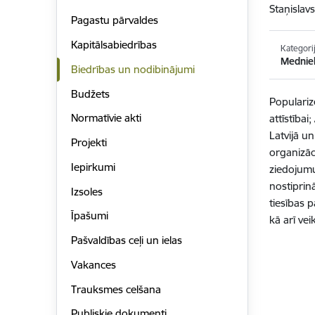
Staņislavs
Pagastu pārvaldes
Kapitālsabiedrības
Kategori
Medniek
Biedrības un nodibinājumi
Budžets
Populariz
Normatīvie akti
attīstībai
Latvijā u
Projekti
organizāc
Iepirkumi
ziedojumu
nostiprin
Izsoles
tiesības 
Īpašumi
kā arī ve
Pašvaldības ceļi un ielas
Vakances
Trauksmes celšana
Publiskie dokumenti