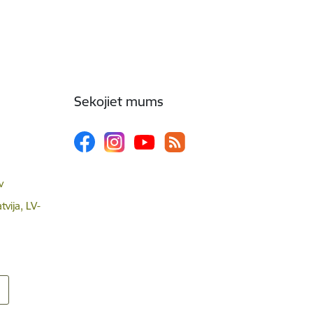
Sekojiet mums
v
tvija, LV-