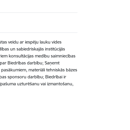
ūtas veidu ar iespēju lauku vides
ības un sabiedriskajās institūcijās
iedriem konsultācijas medību saimniecības
u par Biedrības darbību; Saņemt
 pasākumiem, materiāli tehniskās bāzes
bas sponsoru darbību; Biedrībai ir
va īpašuma uzturēšanu vai izmantošanu,