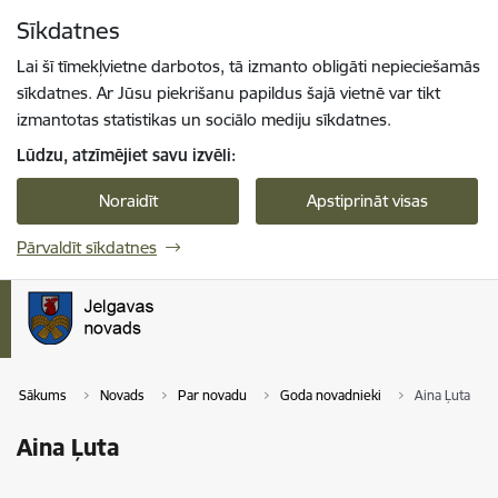
Pāriet uz lapas saturu
Sīkdatnes
Spied
lai meklētu
Enter
Lai šī tīmekļvietne darbotos, tā izmanto obligāti nepieciešamās
sīkdatnes. Ar Jūsu piekrišanu papildus šajā vietnē var tikt
izmantotas statistikas un sociālo mediju sīkdatnes.
Lūdzu, atzīmējiet savu izvēli:
Noraidīt
Apstiprināt visas
Pārvaldīt sīkdatnes
Sākums
Novads
Par novadu
Goda novadnieki
Aina Ļuta
Aina Ļuta