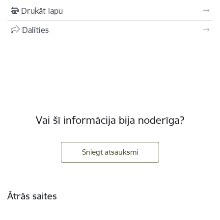
Drukāt lapu
Dalīties
Vai šī informācija bija noderīga?
Sniegt atsauksmi
Kājene
Ātrās saites