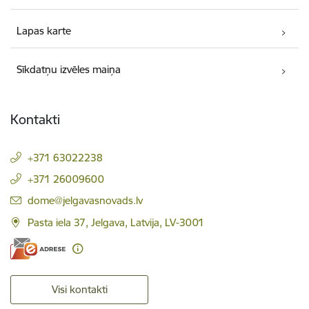
Lapas karte
Sīkdatņu izvēles maiņa
Kontakti
+371 63022238
+371 26009600
E-pasts:
dome@jelgavasnovads.lv
Pasta iela 37, Jelgava, Latvija, LV-3001
Visi kontakti