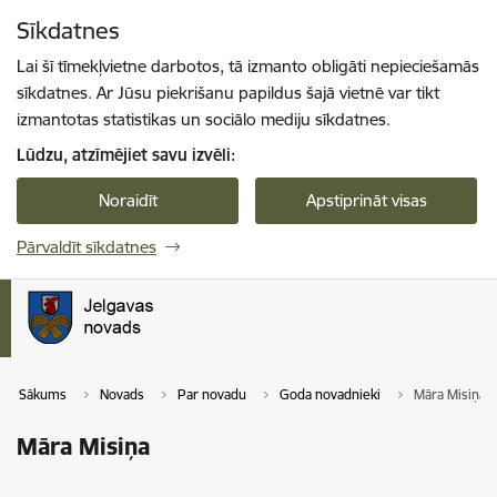
Pāriet uz lapas saturu
Sīkdatnes
Spied
lai meklētu
Enter
Lai šī tīmekļvietne darbotos, tā izmanto obligāti nepieciešamās
sīkdatnes. Ar Jūsu piekrišanu papildus šajā vietnē var tikt
izmantotas statistikas un sociālo mediju sīkdatnes.
Lūdzu, atzīmējiet savu izvēli:
Noraidīt
Apstiprināt visas
Pārvaldīt sīkdatnes
Sākums
Novads
Par novadu
Goda novadnieki
Māra Misiņa
Māra Misiņa