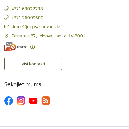
+371 63022238
+371 26009600
E-pasts:
dome@jelgavasnovads.lv
Pasta iela 37, Jelgava, Latvija, LV-3001
Visi kontakti
Sekojiet mums