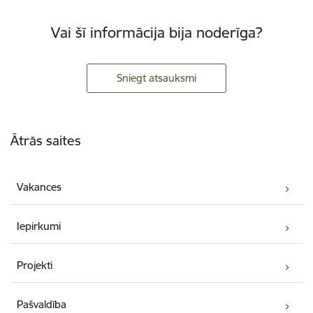
Vai šī informācija bija noderīga?
Sniegt atsauksmi
Kājene
Ātrās saites
Vakances
Iepirkumi
Projekti
Pašvaldība