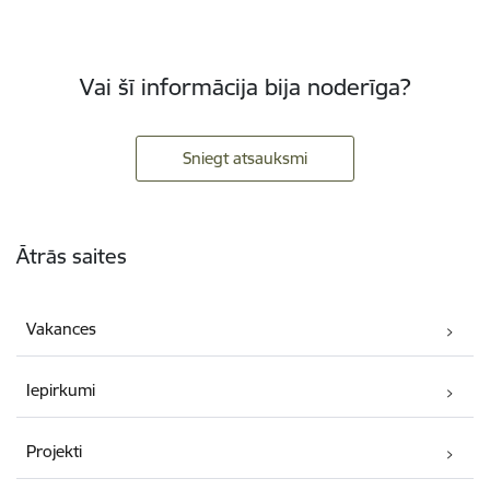
Vai šī informācija bija noderīga?
Sniegt atsauksmi
Kājene
Ātrās saites
Vakances
Iepirkumi
Projekti