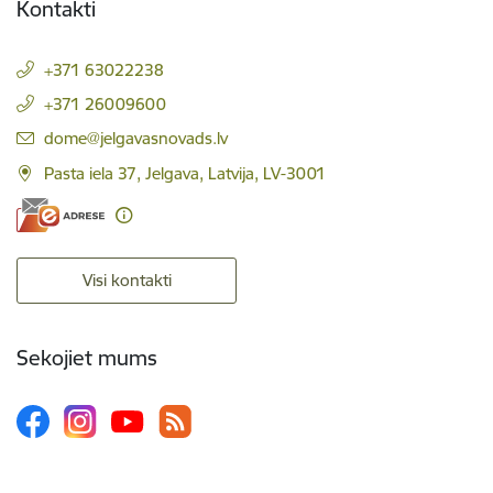
Kontakti
+371 63022238
+371 26009600
E-pasts:
dome@jelgavasnovads.lv
Pasta iela 37, Jelgava, Latvija, LV-3001
Visi kontakti
Sekojiet mums