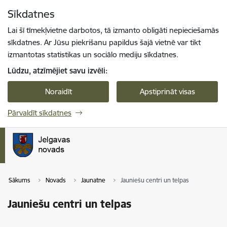
Pāriet uz lapas saturu
Sīkdatnes
Spied
lai meklētu
Enter
Lai šī tīmekļvietne darbotos, tā izmanto obligāti nepieciešamās
sīkdatnes. Ar Jūsu piekrišanu papildus šajā vietnē var tikt
izmantotas statistikas un sociālo mediju sīkdatnes.
Lūdzu, atzīmējiet savu izvēli:
Noraidīt
Apstiprināt visas
Pārvaldīt sīkdatnes
Sākums
Novads
Jaunatne
Jauniešu centri un telpas
Jauniešu centri un telpas