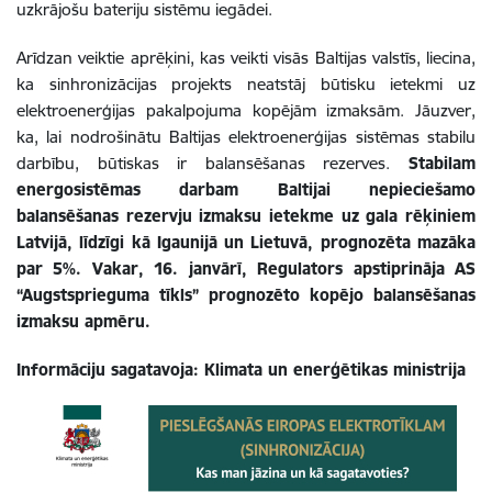
uzkrājošu bateriju sistēmu iegādei.
Arīdzan veiktie aprēķini, kas veikti visās Baltijas valstīs, liecina,
ka sinhronizācijas projekts neatstāj būtisku ietekmi uz
elektroenerģijas pakalpojuma kopējām izmaksām. Jāuzver,
ka, lai nodrošinātu Baltijas elektroenerģijas sistēmas stabilu
darbību, būtiskas ir balansēšanas rezerves.
Stabilam
energosistēmas darbam Baltijai nepieciešamo
balansēšanas rezervju izmaksu ietekme uz gala rēķiniem
Latvijā, līdzīgi kā Igaunijā un Lietuvā, prognozēta mazāka
par 5%. Vakar, 16. janvārī, Regulators apstiprināja AS
“Augstsprieguma tīkls” prognozēto kopējo balansēšanas
izmaksu apmēru.
Informāciju sagatavoja: Klimata un enerģētikas ministrija