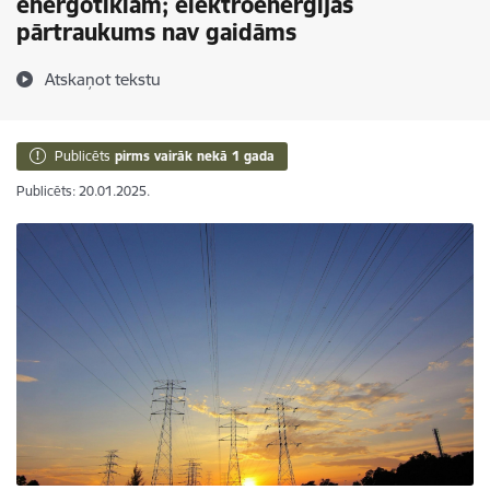
energotīklam; elektroenerģijas
pārtraukums nav gaidāms
Atskaņot tekstu
Publicēts
pirms vairāk nekā 1 gada
Publicēts: 20.01.2025.