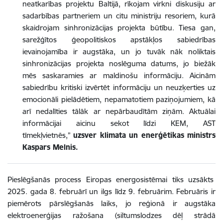
neatkarības projektu Baltijā, rīkojam virkni diskusiju ar
sadarbības partneriem un citu ministriju resoriem, kurā
skaidrojam sinhronizācijas projekta būtību. Tiesa gan,
sarežģītos ģeopolitiskos apstākļos sabiedrības
ievainojamība ir augstāka, un jo tuvāk nāk noliktais
sinhronizācijas projekta noslēguma datums, jo biežāk
mēs saskaramies ar maldinošu informāciju. Aicinām
sabiedrību kritiski izvērtēt informāciju un neuzķerties uz
emocionāli pielādētiem, nepamatotiem paziņojumiem, kā
arī nedalīties tālāk ar nepārbaudītām ziņām. Aktuālai
informācijai aicinu sekot līdzi KEM, AST
tīmekļvietnēs,”
uzsver klimata un enerģētikas ministrs
Kaspars Melnis.
Pieslēgšanās process Eiropas energosistēmai tiks uzsākts
2025. gada 8. februārī un ilgs līdz 9. februārim. Februāris ir
piemērots pārslēgšanās laiks, jo reģionā ir augstāka
elektroenerģijas ražošana (siltumslodzes dēļ strādā