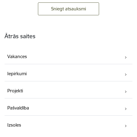
Sniegt atsauksmi
Kājene
Ātrās saites
Vakances
Iepirkumi
Projekti
Pašvaldība
Izsoles