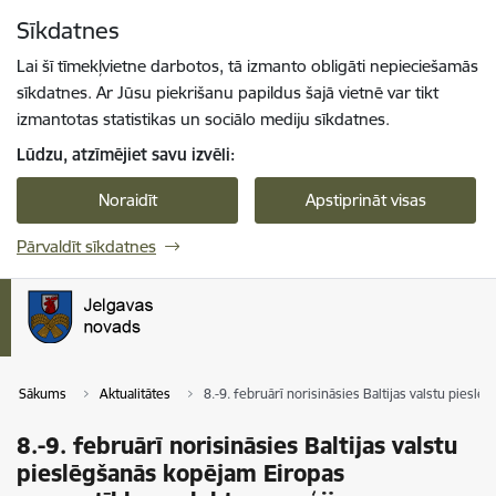
Pāriet uz lapas saturu
Sīkdatnes
Spied
lai meklētu
Enter
Lai šī tīmekļvietne darbotos, tā izmanto obligāti nepieciešamās
sīkdatnes. Ar Jūsu piekrišanu papildus šajā vietnē var tikt
izmantotas statistikas un sociālo mediju sīkdatnes.
Lūdzu, atzīmējiet savu izvēli:
Noraidīt
Apstiprināt visas
Pārvaldīt sīkdatnes
Sākums
Aktualitātes
8.-9. februārī norisināsies Baltijas valstu pie
8.-9. februārī norisināsies Baltijas valstu
pieslēgšanās kopējam Eiropas