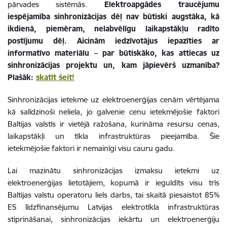
pārvades sistēmās.
Elektroapgādes traucējumu
iespējamība sinhronizācijas dēļ nav būtiski augstāka, kā
ikdienā, piemēram, nelabvēlīgu laikapstākļu radīto
postījumu dēļ. Aicinām iedzīvotājus iepazīties ar
informatīvo materiālu – par būtiskāko, kas attiecas uz
sinhronizācijas projektu un, kam jāpievērš uzmanība?
Plašāk:
skatīt šeit!
Sinhronizācijas ietekme uz elektroenerģijas cenām vērtējama
kā salīdzinoši neliela, jo galvenie cenu ietekmējošie faktori
Baltijas valstīs ir vietējā ražošana, kurināma resursu cenas,
laikapstākļi un tīkla infrastruktūras pieejamība. Šie
ietekmējošie faktori ir nemainīgi visu cauru gadu.
Lai mazinātu sinhronizācijas izmaksu ietekmi uz
elektroenerģijas lietotājiem, kopumā ir ieguldīts visu trīs
Baltijas valstu operatoru liels darbs, tai skaitā piesaistot 85%
ES līdzfinansējumu Latvijas elektrotīkla infrastruktūras
stiprināšanai, sinhronizācijas iekārtu un elektroenerģiju