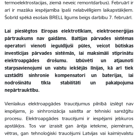
termoelektrostacijas, ziemā neveic remontdarbus). Februārī ir
arī ir mazāka iespējamība īpaši nelabvēlīgiem laikapstākļiem.
Šobrīd spēkā esošais BRELL līgums beigs darbību 7. februārī.
Lai pieslēgtos Eiropas elektrotīklam, elektroenerģijas
pārtraukums nav gaidāms. Baltijas pārvades sistēmas
operatori vienoti ieguldījuši pūles, veicot būtiskas
investīcijas pārvades sistēmās, lai maksimāli stiprinātu
elektroapgādes drošumu. Izbūvēti un atjaunoti
starpsavienojumi un valstu iekšējās līnijas, kā arī tiek
uzstādīti sinhronie kompensatori un baterijas, lai
nodrošinātu tīkla stabilitāti un pakalpojuma
nepārtrauktību.
Vienlaikus elektroapgādes traucējumus pilnībā izslēgt nav
iespējams, jo sinhronizācija saistīta ar tehniski sarežģītu
procesu. Elektroapgādes traucējumi ir iespējami jebkuros
apstākļos. Tos var izraisīt gan ārēja ietekme, piemēram,
vētras, gan tehnoloģiski traucējumi Latvijas vai kaimiņvalstu