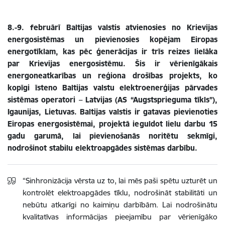
8.-9. februārī Baltijas valstis atvienosies no Krievijas
energosistēmas un pievienosies kopējam Eiropas
energotīklam, kas pēc ģenerācijas ir trīs reizes lielāka
par Krievijas energosistēmu. Šis ir vērienīgākais
energoneatkarības un reģiona drošības projekts, ko
kopīgi īsteno Baltijas valstu elektroenerģijas pārvades
sistēmas operatori – Latvijas (AS “Augstsprieguma tīkls”),
Igaunijas, Lietuvas. Baltijas valstis ir gatavas pievienoties
Eiropas energosistēmai, projektā ieguldot lielu darbu 15
gadu garumā, lai pievienošanās noritētu sekmīgi,
nodrošinot stabilu elektroapgādes sistēmas darbību.
“Sinhronizācija vērsta uz to, lai mēs paši spētu uzturēt un
kontrolēt elektroapgādes tīklu, nodrošināt stabilitāti un
nebūtu atkarīgi no kaimiņu darbībām. Lai nodrošinātu
kvalitatīvas informācijas pieejamību par vērienīgāko