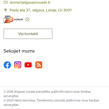
E-pasts:
dome@jelgavasnovads.lv
Pasta iela 37, Jelgava, Latvija, LV-3001
Visi kontakti
Sekojiet mums
© 2026 Jelgavas novada pašvaldība, publicētā satura visas tiesības
aizsargātas.
© 2020 Valsts kanceleja, Tīmekļvietņu vienotās platformas visas tiesības
aizsargātas.