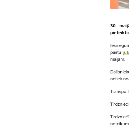
30. maij
pieteikt
Iesniegu
pastu
ju
maijam.
Dalībniek
netiek no
Transport
Tirdzniec
Tirdznie
noteikum