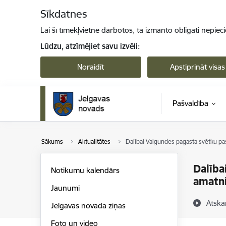
Pāriet uz lapas saturu
Sīkdatnes
Lai šī tīmekļvietne darbotos, tā izmanto obligāti nepiec
Lūdzu, atzīmējiet savu izvēli:
Noraidīt
Apstiprināt visas
Pašvaldība
Sākums
Aktualitātes
Dalībai Valgundes pagasta svētku pa
Dalība
Notikumu kalendārs
amatn
Jaunumi
Atska
Jelgavas novada ziņas
Foto un video