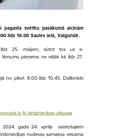
bai pagasta svētku pasākumā aicinām
.00 līdz 16.00 Saules ielā, Valgundē.
a līdz 25. maijam, sūtot tos uz e-
n lēmumu pieņems ne vēlāk kā līdz 27.
jā no plkst. 8.00 līdz 10.45. Dalībnieki
novads.lv/lv/tirdzniecibas-atlaujas
 2024. gada 24. aprīļa saistošajiem
Tirdzniecības nodevas samaksa veicama