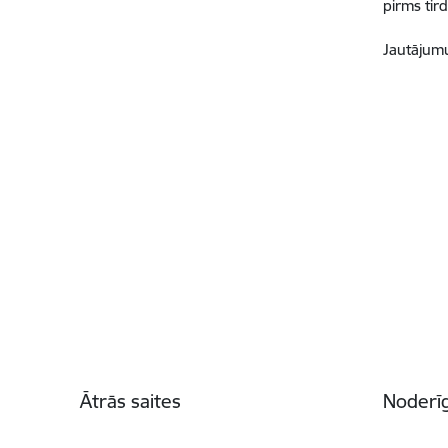
pirms tir
Jautājumu
Kājene
Ātrās saites
Noderīg