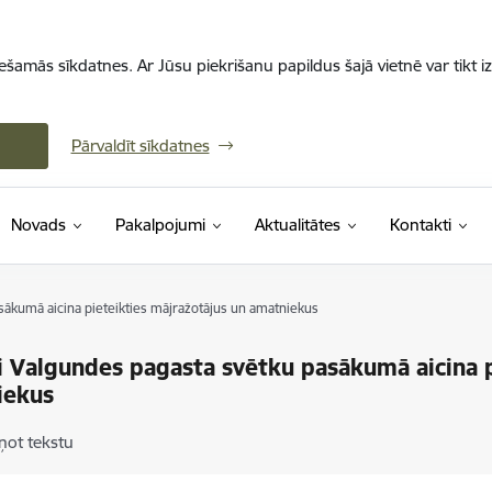
iešamās sīkdatnes. Ar Jūsu piekrišanu papildus šajā vietnē var tikt i
Pārvaldīt sīkdatnes
Novads
Pakalpojumi
Aktualitātes
Kontakti
sākumā aicina pieteikties mājražotājus un amatniekus
i Valgundes pagasta svētku pasākumā aicina p
iekus
ņot tekstu