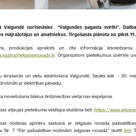
ā Valgundē norisināsies
“Valgundes pagasta svētki”. Dalī
ies mājražotājus un amatniekus. Tirgošanās plānota no plkst.11
ms, produkcijas apraksts un cita informācija iesniedzam
ta.kazina@jelgavasnovads.lv
. Organizators pieteikumus izvērtēs u
u ierašanās un vietu iekārtošana Valgundē, Saules ielā
- 30. mai
drošināti ar elektrības pievadu.
a novietošana blakus tirdzniecības vietai nav iespējama.
ības atļaujas pieteikuma veidlapa skatāma šeit:
https://www.jelgavas
cības nodevas apmēru saskaņā ar Jelgavas novada pašvaldības
u Nr. 7 “Par pašvaldības nodevām Jelgavas novadā” skatīt
šeit
. 