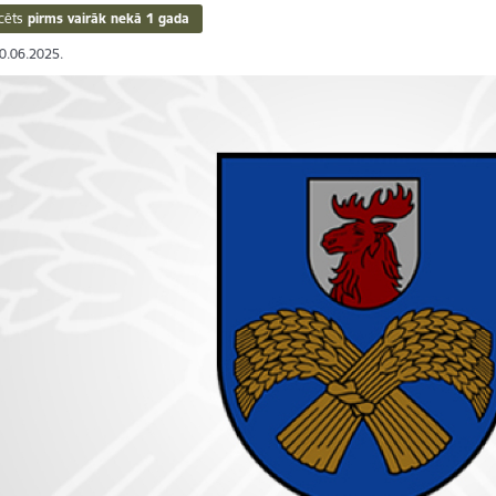
cēts
pirms vairāk nekā 1 gada
20.06.2025.