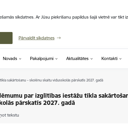
iešamās sīkdatnes. Ar Jūsu piekrišanu papildus šajā vietnē var tikt i
Pārvaldīt sīkdatnes
Novads
Pakalpojumi
Aktualitātes
Kontakti
tīkla sakārtošanu – skolēnu skaitu vidusskolās pārskatīs 2027. gadā
lēmumu par izglītības iestāžu tīkla sakārtoša
kolās pārskatīs 2027. gadā
ņot tekstu