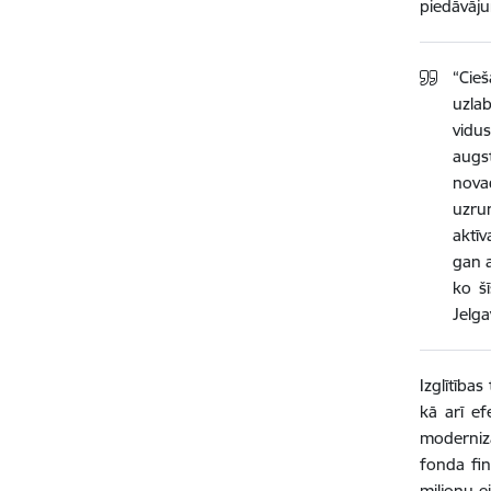
piedāvāju
“Cie
uzla
vidu
augst
nova
uzrun
aktīv
gan a
ko šī
Jelga
Izglītība
kā arī ef
modernizā
fonda fin
miljonu e