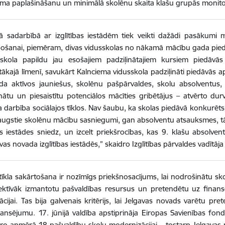
ma paplašināšanu un minimālā skolēnu skaita klašu grupās monit
šā sadarbībā ar izglītības iestādēm tiek veikti dažādi pasākum
bošanai, piemēram, divas vidusskolas no nākamā mācību gada piedā
sskola papildu jau esošajiem padziļinātajiem kursiem piedāvās
ākajā līmenī, savukārt Kalnciema vidusskola padziļināti piedāvās ap
da aktīvos jauniešus, skolēnu pašpārvaldes, skolu absolventus, t
ātu un piesaistītu potenciālos mācīties gribētājus – atvērto durv
a darbība sociālajos tīklos. Nav šaubu, ka skolas piedāvā konkurētspē
ugstie skolēnu mācību sasniegumi, gan absolventu atsauksmes, tād
s iestādes sniedz, un izcelt priekšrocības, kas 9. klašu absolve
vas novada izglītības iestādēs,” skaidro Izglītības pārvaldes vadītāja
s tīkla sakārtošana ir nozīmīgs priekšnosacījums, lai nodrošinātu sko
ektīvāk izmantotu pašvaldības resursus un pretendētu uz finansē
cijai. Tas bija galvenais kritērijs, lai Jelgavas novads varētu p
ansējumu. 17. jūnijā valdība apstiprināja Eiropas Savienības fond
iro apmērā 18 pašvaldību skolu modernizācijai – tostarp Jelgavas