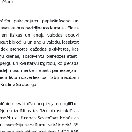
orēšanu.
i mācību pakalpojumu paplašināšanai un
vās jaunus padziļinātos kursus - Elejas
 arī fizikas un angļu valodas apguvi
gūt bioloģiju un angļu valodu. Iesaistot
iek īstenotas dažādas aktivitātes, kas
ju dienas, absolventu pieredzes stāsti,
jīgu un kvalitatīvu izglītību, ko pierāda
ēļ mūsu mērķis ir stāstīt par iespējām,
ntiem liktu nosvērties par labu mācībām
 Kristīne Strūberga.
lēniem kvalitatīvu un pieejamu izglītību,
jumu izglītības iestāžu infrastruktūras
retendēt uz Eiropas Savienības Kohēzijas
u investīciju sadalījumu vairāk nekā 35
 novada pašvaldībai piešķirot 1 620 885