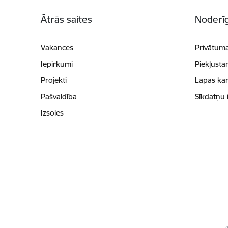
Kājene
Ātrās saites
Noderīg
Vakances
Privātuma
Iepirkumi
Piekļūsta
Projekti
Lapas kar
Pašvaldība
Sīkdatņu 
Izsoles