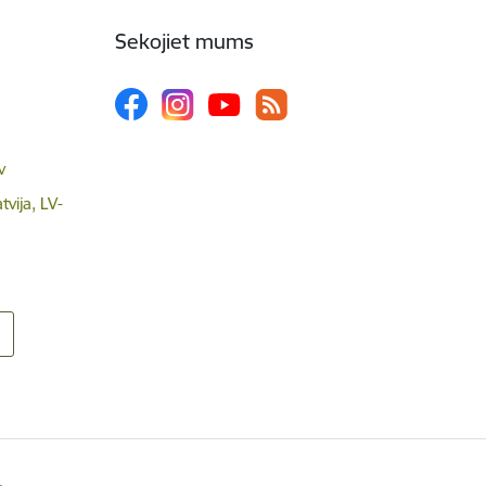
Sekojiet mums
v
tvija, LV-