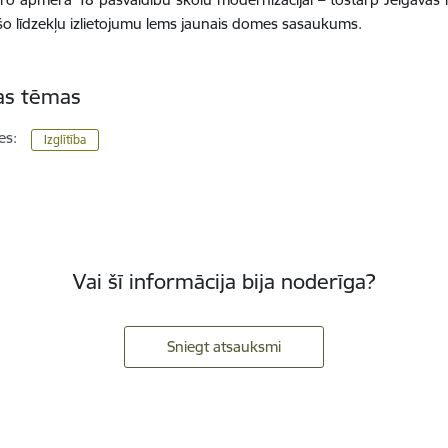
 šo līdzekļu izlietojumu lems jaunais domes sasaukums.
tas tēmas
es:
Izglītība
Vai šī informācija bija noderīga?
Sniegt atsauksmi