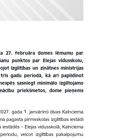
ada 27. februāra domes lēmumu par
ošanu punktos par Elejas vidusskolu,
ot Izglītības un zinātnes ministrijas
trīs gadu periodā, kā arī papildinot
nespēs sasniegt minimālo izglītojamo
 mācību priekšmetos, dome pieņems
 2027. gada 1. janvārim) divas Kalnciema
a pagasta pirmsskolas izglītības iestādi
s iestādēs – Elejas vidusskolā, Kalnciema
periodu, veicot izglītības pakalpojumu