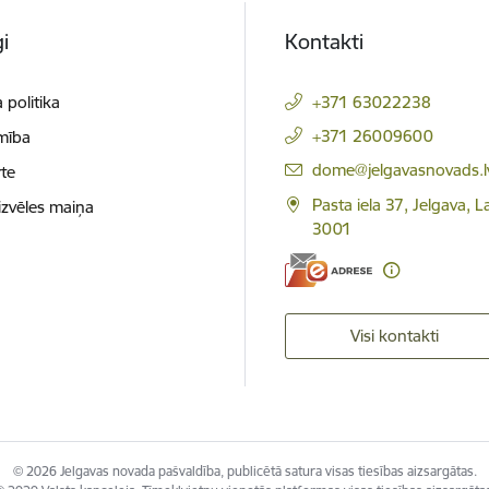
i
Kontakti
 politika
+371 63022238
+371 26009600
mība
E-pasts:
dome@jelgavasnovads.l
te
Pasta iela 37, Jelgava, La
izvēles maiņa
3001
Visi kontakti
© 2026 Jelgavas novada pašvaldība, publicētā satura visas tiesības aizsargātas.