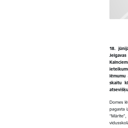
18. jūn
Jelgavas
Kalnciem
ieteikum
lēmumu a
skaitu 
atsevišķ
Domes lēm
pagasta i
“Mārīte”,
vidussko