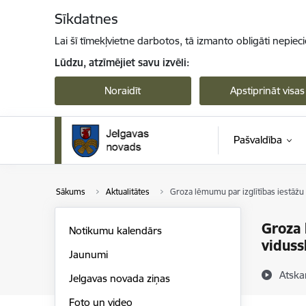
Pāriet uz lapas saturu
Sīkdatnes
Lai šī tīmekļvietne darbotos, tā izmanto obligāti nepiec
Lūdzu, atzīmējiet savu izvēli:
Noraidīt
Apstiprināt visas
Pašvaldība
Sākums
Aktualitātes
Groza lēmumu par izglītības iestāžu 
Groza 
Notikumu kalendārs
viduss
Jaunumi
Atska
Jelgavas novada ziņas
Foto un video