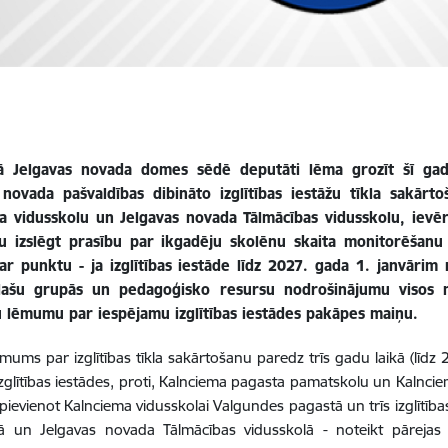
ijā Jelgavas novada domes sēdē deputāti lēma grozīt šī g
 novada pašvaldības dibināto izglītības iestāžu tīkla sakārt
a vidusskolu un Jelgavas novada Tālmācības vidusskolu, ievēroj
u izslēgt prasību par ikgadēju skolēnu skaita monitorēšanu 
r punktu - ja izglītības iestāde līdz 2027. gada 1. janvārim 
klašu grupās un pedagoģisko resursu nodrošinājumu visos
u lēmumu par iespējamu izglītības iestādes pakāpes maiņu.
ums par izglītības tīkla sakārtošanu paredz trīs gadu laikā (līdz
zglītības iestādes, proti, Kalnciema pagasta pamatskolu un Kalnciem
 pievienot Kalnciema vidusskolai Valgundes pagastā un trīs izglītība
lā un Jelgavas novada Tālmācības vidusskolā - noteikt pārejas 