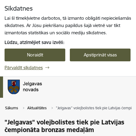
Pāriet uz lapas saturu
Sīkdatnes
Spied
lai meklētu
Enter
Lai šī tīmekļvietne darbotos, tā izmanto obligāti nepieciešamās
sīkdatnes. Ar Jūsu piekrišanu papildus šajā vietnē var tikt
izmantotas statistikas un sociālo mediju sīkdatnes.
Lūdzu, atzīmējiet savu izvēli:
Noraidīt
Apstiprināt visas
Pārvaldīt sīkdatnes
Sākums
Aktualitātes
"Jelgavas" volejbolistes tiek pie Latvijas čemp
"Jelgavas" volejbolistes tiek pie Latvijas
čempionāta bronzas medaļām