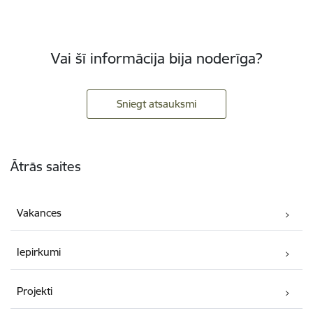
Vai šī informācija bija noderīga?
Sniegt atsauksmi
Kājene
Ātrās saites
Vakances
Iepirkumi
Projekti