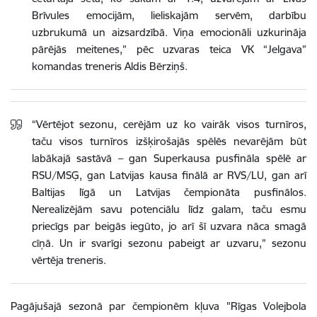
Brīvules emocijām, lieliskajām servēm, darbību
uzbrukumā un aizsardzībā. Viņa emocionāli uzkurināja
pārējās meitenes,” pēc uzvaras teica VK “Jelgava”
komandas treneris Aldis Bērziņš.
“Vērtējot sezonu, cerējām uz ko vairāk visos turnīros,
taču visos turnīros izšķirošajās spēlēs nevarējām būt
labākajā sastāvā – gan Superkausa pusfināla spēlē ar
RSU/MSĢ, gan Latvijas kausa finālā ar RVS/LU, gan arī
Baltijas līgā un Latvijas čempionāta pusfinālos.
Nerealizējām savu potenciālu līdz galam, taču esmu
priecīgs par beigās iegūto, jo arī šī uzvara nāca smagā
cīņā. Un ir svarīgi sezonu pabeigt ar uzvaru,” sezonu
vērtēja treneris.
Pagājušajā sezonā par čempionēm kļuva "Rīgas Volejbola