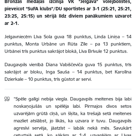
Bronzas medaļas izcīnīja VK “Jelgava” volejbolistes,
pieveicot “SuFA klubs”/DU sportistes ar 3-1 (25:21, 25:21,
23:25, 25:15) un sērijā līdz diviem panākumiem uzvarot
ar 2-1.
Jelgavniecēm Līva Sola guva 18 punktus, Linda Liniņa – 14
punktus, Monta Urbāne un Rūta Zīle – pa 13 punktiem,
Urbānei trīs punktus sakrājot blokā, Līva Brīvule 12 punktus.
Daugavpils vienībā Diana Vabiščeviča guva 15 punktus, trīs
sakrājot ar bloku, Inga Sauša – 14 punktus, bet Karolīna
Dzierkale – 10 punktus, trīs gūstot ar servi.
“Spēle galīgi nebija viegla. Daugavpils meitenes bija labi
noskaņojušās un spēlēja labi. Pirmajos divos setos
uzvarējām grūtā cīņā, un šķita, ka trešajā setā meitenes
mazliet atslābst, jo likās, ka uzvara ir tuvu. Daugavpils
agresīvi servēja, jāatzīst – labāk nekā mēs. Savukārt
ceturtajā setā, ko sākām ar 1:4, uzvarējām ar Līvas