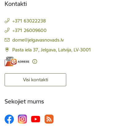
Kontakti
+371 63022238
+371 26009600
E-pasts:
dome@jelgavasnovads.lv
Pasta iela 37, Jelgava, Latvija, LV-3001
Visi kontakti
Sekojiet mums