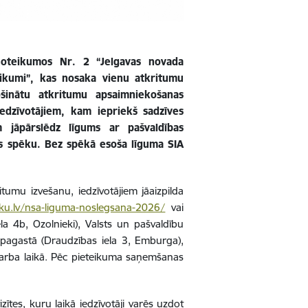
 noteikumos Nr. 2 “Jelgavas novada
eikumi”, kas nosaka vienu atkritumu
ošinātu atkritumu apsaimniekošanas
edzīvotājiem, kam iepriekš sadzīves
 jāpārslēdz līgums ar pašvaldības
dēs spēku. Bez spēkā esoša līguma SIA
tumu izvešanu, iedzīvotājiem jāaizpilda
ku.lv/nsa-liguma-noslegsana-2026/
vai
la 4b, Ozolnieki), Valsts un pašvaldību
 pagastā (Draudzības iela 3, Emburga),
 darba laikā. Pēc pieteikuma saņemšanas
zītes, kuru laikā iedzīvotāji varēs uzdot