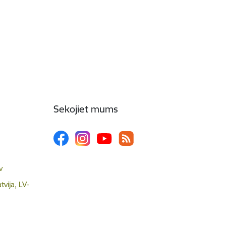
Sekojiet mums
v
tvija, LV-