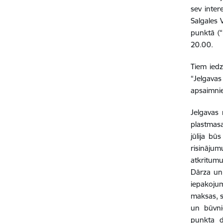
sev inter
Salgales 
punktā (“
20.00.
Tiem iedz
“Jelgava
apsaimnie
Jelgavas
plastmasa
jūlija bū
risināju
atkritumu
Dārza un 
iepakojum
maksas, s
un būvni
punkta d