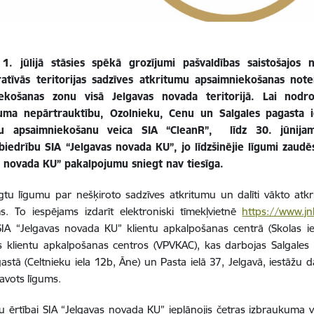
1. jūlijā stāsies spēkā grozījumi pašvaldības saistošajos
ratīvās teritorijas sadzīves atkritumu apsaimniekošanas not
ekošanas zonu visā Jelgavas novada teritorijā. Lai nodr
uma nepārtrauktību, Ozolnieku, Cenu un Salgales pagasta i
mu apsaimniekošanu veica SIA “CleanR”, līdz 30. jūnijam
abiedrību SIA “Jelgavas novada KU”, jo līdzšinējie līgumi zau
s novada KU” pakalpojumu sniegt nav tiesīga.
gtu līgumu par nešķiroto sadzīves atkritumu un dalīti vākto atkri
s. To iespējams izdarīt elektroniski tīmekļvietnē
https://www.jn
SIA “Jelgavas novada KU” klientu apkalpošanas centrā (Skolas ie
s klientu apkalpošanas centros (VPVKAC), kas darbojas Salgales
stā (Celtnieku iela 12b, Āne) un Pasta ielā 37, Jelgavā, iestāžu
tavots līgums.
ju ērtībai SIA “Jelgavas novada KU” ieplānojis četras izbraukuma vi