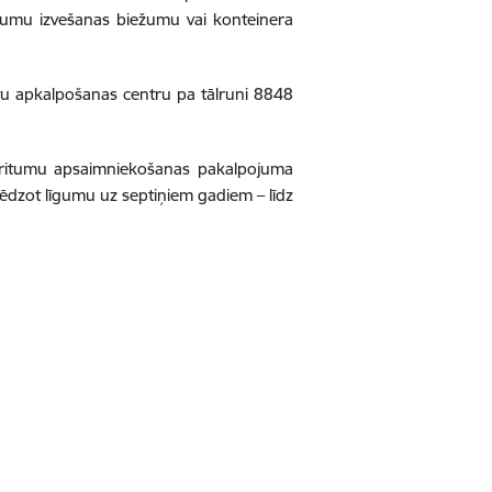
ritumu izvešanas biežumu vai konteinera
ntu apkalpošanas centru pa tālruni 8848
kritumu apsaimniekošanas pakalpojuma
lēdzot līgumu uz septiņiem gadiem – līdz