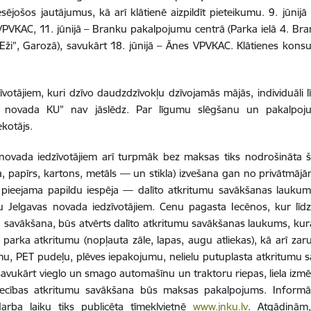
esējošos jautājumus, kā arī klātienē aizpildīt pieteikumu. 9. jūnij
VPVKAC, 11. jūnijā – Branku pakalpojumu centrā (Parka ielā 4. Bra
Eži”, Garozā), savukārt 18. jūnijā – Ānes VPVKAC. Klātienes konsult
īvotājiem, kuri dzīvo daudzdzīvokļu dzīvojamās mājās, individuāli
s novada KU” nav jāslēdz. Par līgumu slēgšanu un pakalpoj
kotājs.
 novada iedzīvotājiem arī turpmāk bez maksas tiks nodrošināta 
, papīrs, kartons, metāls — un stikla) izvešana gan no privātmā
s pieejama papildu iespēja — dalīto atkritumu savākšanas laukum
mu Jelgavas novada iedzīvotājiem. Cenu pagasta Iecēnos, kur lī
 savākšana, būs atvērts dalīto atkritumu savākšanas laukums, kurā
parka atkritumu (nopļauta zāle, lapas, augu atliekas), kā arī zar
u, PET pudeļu, plēves iepakojumu, nelielu putuplasta atkritumu 
avukārt vieglo un smago automašīnu un traktoru riepas, liela izmē
ecības atkritumu savākšana būs maksas pakalpojums. Informāc
arba laiku tiks publicēta tīmekļvietnē
www.jnku.lv
. Atgādinām