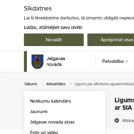
Pāriet uz lapas saturu
Sīkdatnes
Lai šī tīmekļvietne darbotos, tā izmanto obligāti nepiec
Lūdzu, atzīmējiet savu izvēli:
Noraidīt
Apstiprināt visas
Pašvaldība
Sākums
Aktualitātes
Līgums par atkritumu apsaimniekošan
Līgums
Notikumu kalendārs
ar SIA
Jaunumi
Atska
Jelgavas novada ziņas
Foto un video