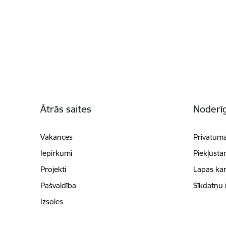
Kājene
Ātrās saites
Noderīg
Vakances
Privātuma
Iepirkumi
Piekļūsta
Projekti
Lapas kar
Pašvaldība
Sīkdatņu 
Izsoles