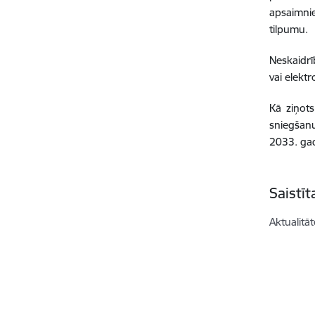
apsaimnie
tilpumu.
Neskaidrī
vai elektr
Kā ziņot
sniegšanu
2033. gad
Saistī
Aktualitāt