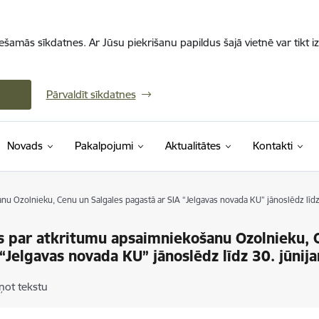
iešamās sīkdatnes. Ar Jūsu piekrišanu papildus šajā vietnē var tikt i
Pārvaldīt sīkdatnes
Novads
Pakalpojumi
Aktualitātes
Kontakti
u Ozolnieku, Cenu un Salgales pagastā ar SIA “Jelgavas novada KU” jānoslēdz līdz
 par atkritumu apsaimniekošanu Ozolnieku, 
 “Jelgavas novada KU” jānoslēdz līdz 30. jūnij
ņot tekstu