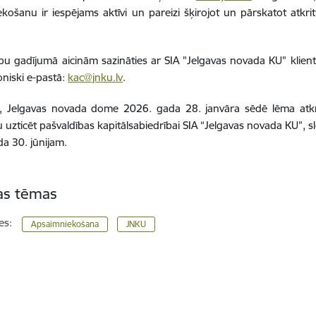
košanu ir iespējams aktīvi un pareizi šķirojot un pārskatot atk
bu gadījumā aicinām sazināties ar SIA "Jelgavas novada KU" klie
oniski e-pastā:
kac@jnku.lv
.
s, Jelgavas novada dome 2026. gada 28. janvāra sēdē lēma at
 uzticēt pašvaldības kapitālsabiedrībai SIA “Jelgavas novada KU”, s
a 30. jūnijam.
tas tēmas
es:
Apsaimniekošana
JNKU