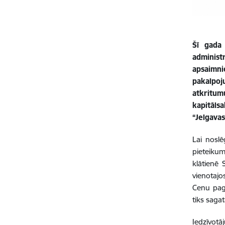
Šī gada 
administ
apsaimni
pakalpoj
atkritu
kapitāls
“Jelgava
Lai noslē
pieteikum
klātienē 
vienotajo
Cenu paga
tiks saga
Iedzīvotā