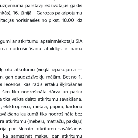
ā uzņēmuma pārstāvji iedzīvotājus gaidīs
nkās), 16. jūnijā – Garozas pakalpojumu
ācijas norisināsies no plkst. 18.00 līdz
 līgumi ar atkritumu apsaimniekotāju SIA
uma nodrošināšanu atbildīgs ir nama
šķiroto atkritumu (vieglā iepakojuma —
jām, gan daudzdzīvokļu mājām. Bet no 1.
s Iecēnos, kas radīs ērtāku šķirošanas
dz šim tika nodrošināta dārza un parka
 tiks veikta dalīto atkritumu savākšana.
u, elektropreču, metāla, papīra, kartona
savākšana laukumā tiks nodrošināta bez
ra atkritumu (mēbeļu, matraču, paklāju)
ija par šķiroto atkritumu savākšanas
, ka samazināt maksu par atkritumu