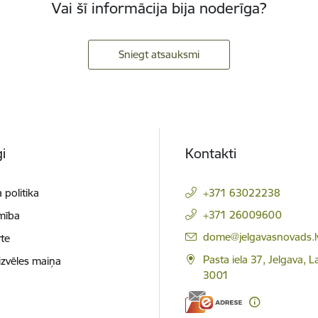
Vai šī informācija bija noderīga?
Sniegt atsauksmi
i
Kontakti
 politika
+371 63022238
+371 26009600
mība
E-pasts:
dome@jelgavasnovads.l
te
Pasta iela 37, Jelgava, La
izvēles maiņa
3001