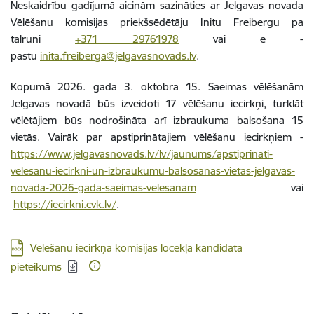
Neskaidrību gadījumā aicinām sazināties ar Jelgavas novada
Vēlēšanu komisijas priekšsēdētāju Initu Freibergu pa
tālruni
+371 29761978
vai e -
pastu
inita.freiberga@jelgavasnovads.lv
.
Kopumā 2026. gada 3. oktobra 15. Saeimas vēlēšanām
Jelgavas novadā būs izveidoti 17 vēlēšanu iecirkņi, turklāt
vēlētājiem būs nodrošināta arī izbraukuma balsošana 15
vietās. Vairāk par apstiprinātajiem vēlēšanu iecirkņiem -
https://www.jelgavasnovads.lv/lv/jaunums/apstiprinati-
velesanu-iecirkni-un-izbraukumu-balsosanas-vietas-jelgavas-
novada-2026-gada-saeimas-velesanam
vai
https://iecirkni.cvk.lv/
.
Lejupielādēt:
Vēlēšanu iecirkņa komisijas locekļa kandidāta
pieteikums