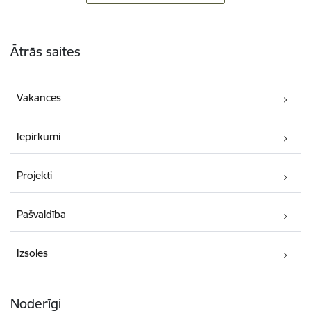
Kājene
Ātrās saites
Vakances
Iepirkumi
Projekti
Pašvaldība
Izsoles
Noderīgi