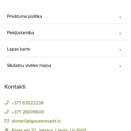
Privātuma politika
Piekļūstamība
Lapas karte
Sīkdatņu izvēles maiņa
Kontakti
+371 63022238
+371 26009600
E-pasts:
dome@jelgavasnovads.lv
Pasta iela 37, Jelgava, Latvija, LV-3001