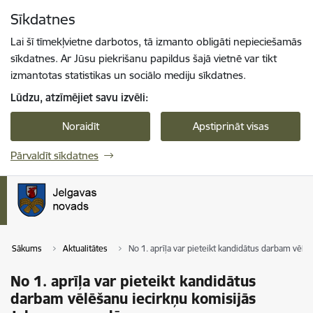
Pāriet uz lapas saturu
Sīkdatnes
Spied
lai meklētu
Enter
Lai šī tīmekļvietne darbotos, tā izmanto obligāti nepieciešamās
sīkdatnes. Ar Jūsu piekrišanu papildus šajā vietnē var tikt
izmantotas statistikas un sociālo mediju sīkdatnes.
Lūdzu, atzīmējiet savu izvēli:
Noraidīt
Apstiprināt visas
Pārvaldīt sīkdatnes
Sākums
Aktualitātes
No 1. aprīļa var pieteikt kandidātus darbam vēlē
No 1. aprīļa var pieteikt kandidātus
darbam vēlēšanu iecirkņu komisijās