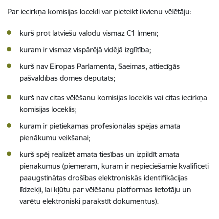
Par iecirkņa komisijas locekli var pieteikt ikvienu vēlētāju:
kurš prot latviešu valodu vismaz C1 līmenī;
kuram ir vismaz vispārējā vidējā izglītība;
kurš nav Eiropas Parlamenta, Saeimas, attiecīgās
pašvaldības domes deputāts;
kurš nav citas vēlēšanu komisijas loceklis vai citas iecirkņa
komisijas loceklis;
kuram ir pietiekamas profesionālās spējas amata
pienākumu veikšanai;
kurš spēj realizēt amata tiesības un izpildīt amata
pienākumus (piemēram, kuram ir nepieciešamie kvalificēti
paaugstinātas drošības elektroniskās identifikācijas
līdzekļi, lai kļūtu par vēlēšanu platformas lietotāju un
varētu elektroniski parakstīt dokumentus).