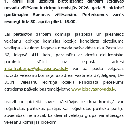
1. aprīlī tika uzsākta pieteikšanās darbam Jelgavas
novada vēlēšanu iecirkņu komisijās 2026. gada 3. oktobrī
gaidāmajām Saeimas vēlēšanām. Pieteikumus varēs
iesniegt līdz 30. aprīļa plkst. 15.00.
Lai pieteiktos darbam komisijā, jāaizpilda un jāiesniedz
vēlēšanu iecirkņa komisijas locekļa kandidāta pieteikuma
veidlapa - klātienē Jelgavas novada pašvaldības ēkā Pasta ielā
37, Jelgavā, 411. kab., parakstītu ar drošu elektronisko
parakstu sūtot uz e-pasta adresi
inita.freiberga@jelgavasnovads.lv
vai pa pastu Jelgavas
novada vēlēšanu komisijai uz adresi Pasta iela 37, Jelgava, LV-
3001. Vēlēšanu iecirkņa locekļa kandidāta pieteikums
atrodams pašvaldības tīmekļvietnē
www.jelgavasnovads.lv
.
Izvirzīt un pieteikt savus pārstāvjus iecirkņa komisijā var
reģistrētas politiskās partijas vai reģistrētas politisko partiju
apvienības, ne mazāk kā desmit vēlētāju grupai vai attiecīgās
vēlēšanu komisijas loceklim.