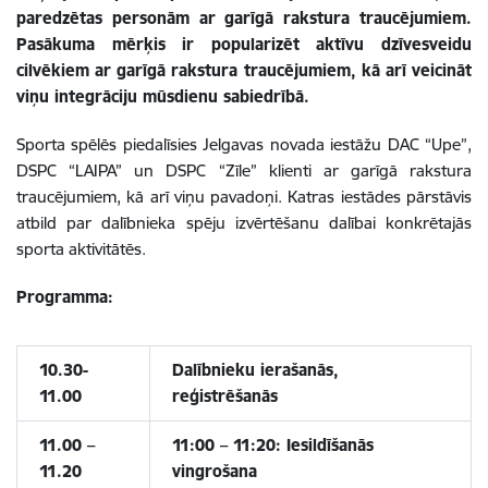
paredzētas personām ar garīgā rakstura traucējumiem.
Pasākuma mērķis ir popularizēt aktīvu dzīvesveidu
cilvēkiem ar garīgā rakstura traucējumiem, kā arī veicināt
viņu integrāciju mūsdienu sabiedrībā.
Sporta spēlēs piedalīsies Jelgavas novada iestāžu DAC “Upe”,
DSPC “LAIPA” un DSPC “Zīle” klienti ar garīgā rakstura
traucējumiem, kā arī viņu pavadoņi. Katras iestādes pārstāvis
atbild par dalībnieka spēju izvērtēšanu dalībai konkrētajās
sporta aktivitātēs.
Programma:
10.30-
Dalībnieku ierašanās,
11.00
reģistrēšanās
11.00 –
11:00 – 11:20: Iesildīšanās
11.20
vingrošana