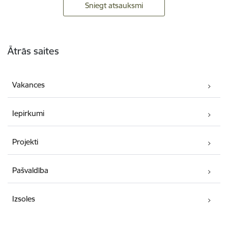
Sniegt atsauksmi
Kājene
Ātrās saites
Vakances
Iepirkumi
Projekti
Pašvaldība
Izsoles