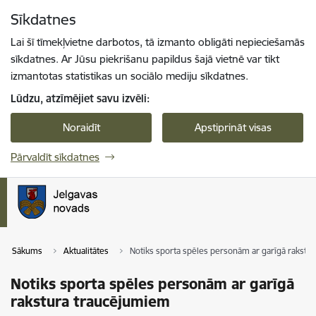
Pāriet uz lapas saturu
Sīkdatnes
Spied
lai meklētu
Enter
Lai šī tīmekļvietne darbotos, tā izmanto obligāti nepieciešamās
sīkdatnes. Ar Jūsu piekrišanu papildus šajā vietnē var tikt
izmantotas statistikas un sociālo mediju sīkdatnes.
Lūdzu, atzīmējiet savu izvēli:
Noraidīt
Apstiprināt visas
Pārvaldīt sīkdatnes
Sākums
Aktualitātes
Notiks sporta spēles personām ar garīgā rakstu
Notiks sporta spēles personām ar garīgā
rakstura traucējumiem