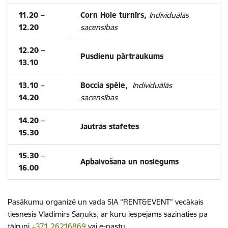
11.20 –
Corn Hole turnīrs
,
Individuālās
12.20
sacensības
12.20 –
Pusdienu pārtraukums
13.10
13.10 –
Boccia spēle,
Individuālās
14.20
sacensības
14.20 –
Jautrās stafetes
15.30
15.30 –
Apbalvošana un noslēgums
16.00
Pasākumu organizē un vada SIA “RENT&EVENT” vecākais
tiesnesis Vladimirs Saņuks, ar kuru iespējams sazināties pa
tālruni
+371 26216869
vai e-pastu