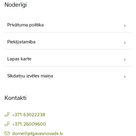
Noderīgi
Privātuma politika
Piekļūstamība
Lapas karte
Sīkdatņu izvēles maiņa
Kontakti
+371 63022238
+371 26009600
E-pasts:
dome@jelgavasnovads.lv