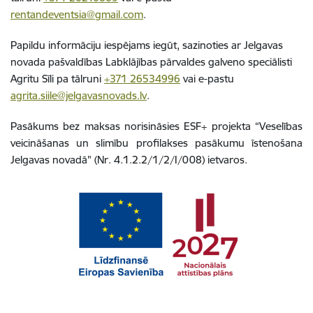
rentandeventsia@gmail.com
.
Papildu informāciju iespējams iegūt, sazinoties ar Jelgavas
novada pašvaldības Labklājības pārvaldes galveno speciālisti
Agritu Sīli pa tālruni
+371 26534996
vai e-pastu
agrita.siile@jelgavasnovads.lv
.
Pasākums bez maksas norisināsies ESF+ projekta “Veselības
veicināšanas un slimību profilakses pasākumu īstenošana
Jelgavas novadā" (Nr. 4.1.2.2/1/2/I/008) ietvaros.