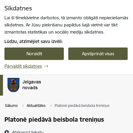
Pāriet uz lapas saturu
Sīkdatnes
Spied
lai meklētu
Enter
Lai šī tīmekļvietne darbotos, tā izmanto obligāti nepieciešamās
sīkdatnes. Ar Jūsu piekrišanu papildus šajā vietnē var tikt
izmantotas statistikas un sociālo mediju sīkdatnes.
Lūdzu, atzīmējiet savu izvēli:
Noraidīt
Apstiprināt visas
Pārvaldīt sīkdatnes
Sākums
Aktualitātes
Platonē piedāvā beisbola treniņus
Platonē piedāvā beisbola treniņus
Atskaņot tekstu