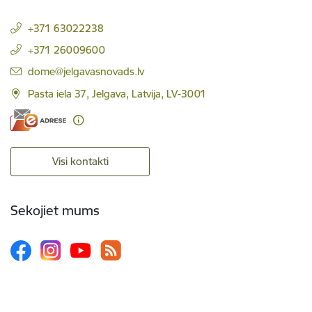
+371 63022238
+371 26009600
E-pasts:
dome@jelgavasnovads.lv
Pasta iela 37, Jelgava, Latvija, LV-3001
Visi kontakti
Sekojiet mums