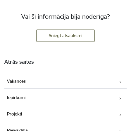
Vai šī informācija bija noderīga?
Sniegt atsauksmi
Kājene
Ātrās saites
Vakances
Iepirkumi
Projekti
Pašvaldība