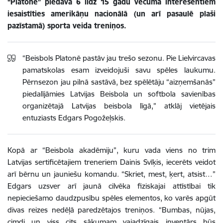
“Platone” piedāvā 6 līdz 15 gadu vecuma interesentiem
iesaistīties amerikāņu nacionālā (un arī pasaulē plaši
pazīstamā) sporta veida treniņos.
“Beisbols Platonē pastāv jau trešo sezonu.
Pie Lielvircavas
pamatskolas esam izveidojuši savu spēles laukumu.
Pērnsezon jau pilnā sastāvā, bez spēlētāju “aizņemšanās”
piedalījāmies Latvijas Beisbola un softbola savienības
organizētajā Latvijas beisbola līgā,” atklāj vietējais
entuziasts Edgars Pogožeļskis.
Kopā ar “Beisbola akadēmiju”, kuru vada viens no trim
Latvijas sertificētajiem treneriem Dainis Svīķis, iecerēts veidot
arī bērnu un jauniešu komandu. “Skriet, mest, ķert, atsist…”
Edgars uzsver arī jaunā cilvēka fiziskajai attīstībai tik
nepieciešamo daudzpusību spēles elementos, ko varēs apgūt
divas reizes nedēļā paredzētajos treniņos. “Bumbas, nūjas,
cimdi un viss cits sākumam vajadzīgais inventārs būs