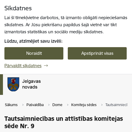
Pāriet uz lapas saturu
Sīkdatnes
Spied
lai meklētu
Enter
Lai šī tīmekļvietne darbotos, tā izmanto obligāti nepieciešamās
sīkdatnes. Ar Jūsu piekrišanu papildus šajā vietnē var tikt
izmantotas statistikas un sociālo mediju sīkdatnes.
Lūdzu, atzīmējiet savu izvēli:
Noraidīt
Apstiprināt visas
Pārvaldīt sīkdatnes
Sākums
Pašvaldība
Dome
Komiteju sēdes
Tautsaimniecības
Tautsaimniecības un attīstības komitejas
sēde Nr. 9