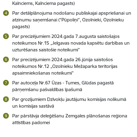
Kalnciems, Kalnciema pagasts)
Par detālplānojuma nodošanu publiskajai apspriešanai un
atzinumu saņemšanai (“Pūpoliņi”, Ozolnieki, Ozolnieku
pagasts)
Par precizējumiem 2024.gada 7.augusta saistošajos
noteikumos Nr.15 „Jelgavas novada kapsētu darbības un
uzturēšanas saistošie noteikumi”
Par precizējumiem 2024.gada 26.jūnija saistošos
noteikumos Nr.12 „Ozolnieku Mežaparka teritorijas
apsaimniekošanas noteikumi”
Par autoceļa Nr.67 Ūzas - Tumes, Glūdas pagastā
pārņemšanu pašvaldības īpašumā
Par grozījumiem Dzīvokļu jautājumu komisijas nolikumā
un komisijas sastāvā
Par pārstāvja deleģēšanu Zemgales plānošanas reģiona
attīstības padomei