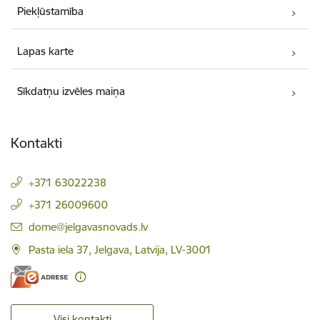
Piekļūstamība
Lapas karte
Sīkdatņu izvēles maiņa
Kontakti
+371 63022238
+371 26009600
E-pasts:
dome@jelgavasnovads.lv
Pasta iela 37, Jelgava, Latvija, LV-3001
Visi kontakti