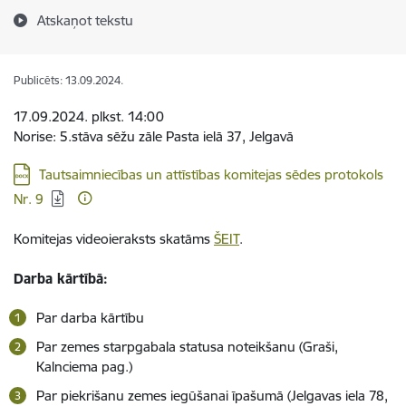
Atskaņot tekstu
Publicēts: 13.09.2024.
17.09.2024. plkst. 14:00
Norise: 5.stāva sēžu zāle Pasta ielā 37, Jelgavā
Lejupielādēt:
Tautsaimniecības un attīstības komitejas sēdes protokols
Nr. 9
Komitejas videoieraksts skatāms
ŠEIT
.
Darba kārtībā:
Par darba kārtību
Par zemes starpgabala statusa noteikšanu (Graši,
Kalnciema pag.)
Par piekrišanu zemes iegūšanai īpašumā (Jelgavas iela 78,