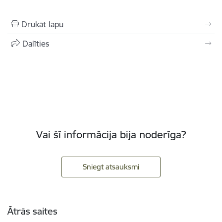
Drukāt lapu
Dalīties
Vai šī informācija bija noderīga?
Sniegt atsauksmi
Kājene
Ātrās saites