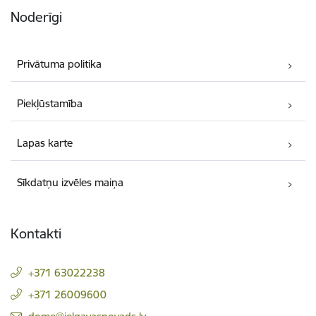
Noderīgi
Privātuma politika
Piekļūstamība
Lapas karte
Sīkdatņu izvēles maiņa
Kontakti
+371 63022238
+371 26009600
E-pasts: