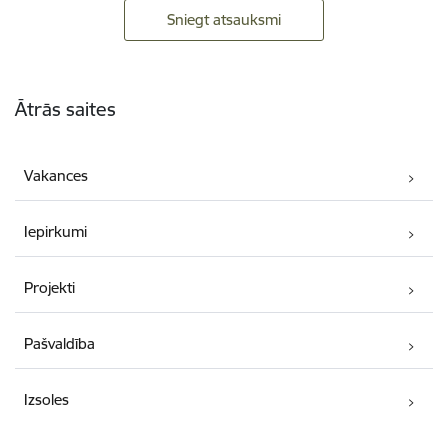
Sniegt atsauksmi
Kājene
Ātrās saites
Vakances
Iepirkumi
Projekti
Pašvaldība
Izsoles