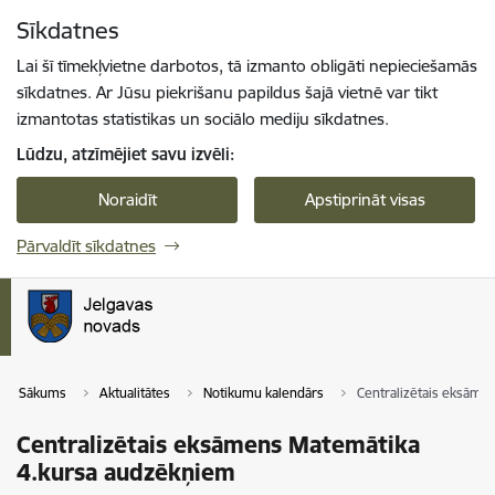
Pāriet uz lapas saturu
Sīkdatnes
Spied
lai meklētu
Enter
Lai šī tīmekļvietne darbotos, tā izmanto obligāti nepieciešamās
sīkdatnes. Ar Jūsu piekrišanu papildus šajā vietnē var tikt
izmantotas statistikas un sociālo mediju sīkdatnes.
Lūdzu, atzīmējiet savu izvēli:
Noraidīt
Apstiprināt visas
Pārvaldīt sīkdatnes
Sākums
Aktualitātes
Notikumu kalendārs
Centralizētais eksāme
Centralizētais eksāmens Matemātika
4.kursa audzēkņiem