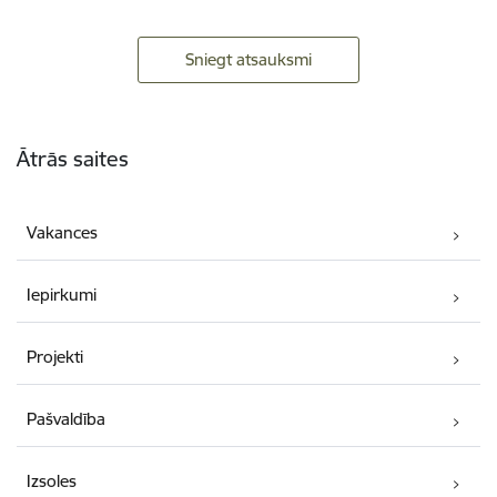
Sniegt atsauksmi
Kājene
Ātrās saites
Vakances
Iepirkumi
Projekti
Pašvaldība
Izsoles