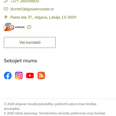
+371 26009600
E-pasts:
dome@jelgavasnovads.lv
Pasta iela 37, Jelgava, Latvija, LV-3001
Visi kontakti
Sekojiet mums
© 2026 Jelgavas novada pašvaldība, publicētā satura visas tiesības
aizsargātas.
© 2020 Valsts kanceleja, Tīmekļvietņu vienotās platformas visas tiesības