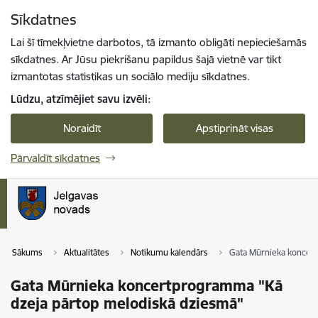
Pāriet uz lapas saturu
Sīkdatnes
Spied
lai meklētu
Enter
Lai šī tīmekļvietne darbotos, tā izmanto obligāti nepieciešamās
sīkdatnes. Ar Jūsu piekrišanu papildus šajā vietnē var tikt
izmantotas statistikas un sociālo mediju sīkdatnes.
Lūdzu, atzīmējiet savu izvēli:
Noraidīt
Apstiprināt visas
Pārvaldīt sīkdatnes
Sākums
Aktualitātes
Notikumu kalendārs
Gata Mūrnieka koncer
Gata Mūrnieka koncertprogramma "Kā
dzeja pārtop melodiskā dziesmā"