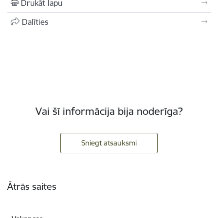
Drukāt lapu
Dalīties
Vai šī informācija bija noderīga?
Sniegt atsauksmi
Kājene
Ātrās saites