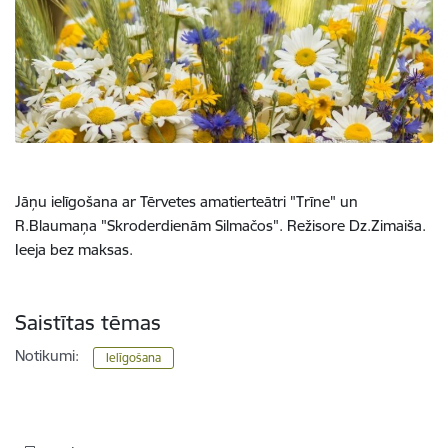
Jāņu ielīgošana ar Tērvetes amatierteātri "Trīne" un
R.Blaumaņa "Skroderdienām Silmačos". Režisore Dz.Zimaiša.
Ieeja bez maksas.
Saistītas tēmas
Notikumi:
Ielīgošana