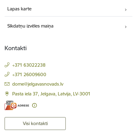
Lapas karte
Sīkdatņu izvēles maiņa
Kontakti
+371 63022238
+371 26009600
E-pasts:
dome@jelgavasnovads.lv
Pasta iela 37, Jelgava, Latvija, LV-3001
Visi kontakti