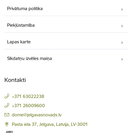
Privātuma politika
Piekļūstamība
Lapas karte
Sīkdatņu izvēles maiņa
Kontakti
+371 63022238
+371 26009600
E-pasts:
dome@jelgavasnovads.lv
Pasta iela 37, Jelgava, Latvija, LV-3001