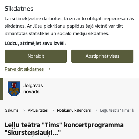
Pāriet uz lapas saturu
Sīkdatnes
Spied
lai meklētu
Enter
Lai šī tīmekļvietne darbotos, tā izmanto obligāti nepieciešamās
sīkdatnes. Ar Jūsu piekrišanu papildus šajā vietnē var tikt
izmantotas statistikas un sociālo mediju sīkdatnes.
Lūdzu, atzīmējiet savu izvēli:
Noraidīt
Apstiprināt visas
Pārvaldīt sīkdatnes
Sākums
Aktualitātes
Notikumu kalendārs
Leļļu teātra "Tims" ko
Leļļu teātra "Tims" koncertprogramma
"Skursteņslauķi..."