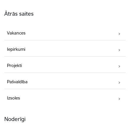
Kājene
Ātrās saites
Vakances
Iepirkumi
Projekti
Pašvaldība
Izsoles
Noderīgi