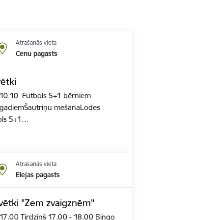
Atrašanās vieta
Cenu pagasts
ētki
ā10.10 Futbols 5+1 bērniem
2 gadiemŠautriņu mešanaLodes
ols 5+1…
Atrašanās vieta
Elejas pagasts
svētki "Zem zvaigznēm"
.00 Tirdziņš 17.00 - 18.00 Bingo