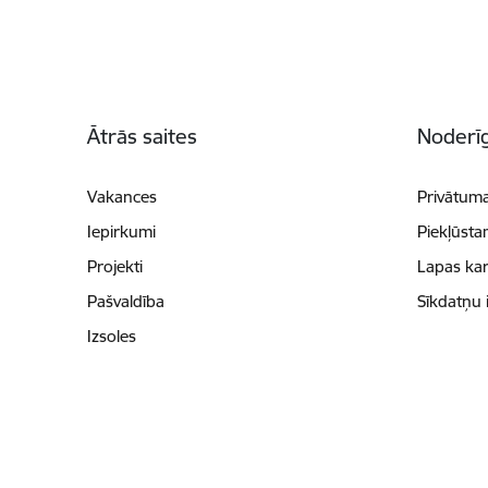
Kājene
Ātrās saites
Noderīg
Vakances
Privātuma
Iepirkumi
Piekļūsta
Projekti
Lapas kar
Pašvaldība
Sīkdatņu 
Izsoles