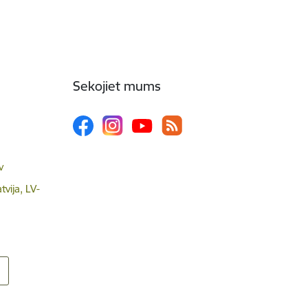
Sekojiet mums
v
tvija, LV-