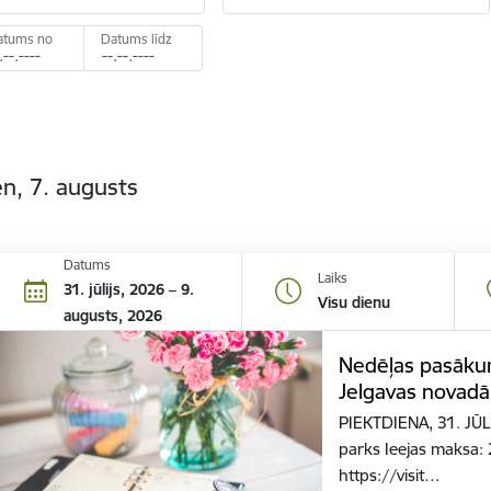
atums no
Datums līdz
n, 7. augusts
Datums
Laiks
31. jūlijs, 2026 – 9.
Visu dienu
augusts, 2026
Nedēļas pasāku
Jelgavas novadā
PIEKTDIENA, 31. JŪL
parks Ieejas maksa: 
https://visit…