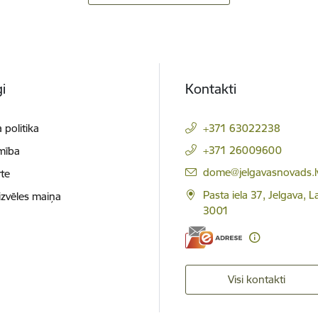
i
Kontakti
 politika
+371 63022238
+371 26009600
mība
E-pasts:
dome@jelgavasnovads.l
te
Pasta iela 37, Jelgava, La
izvēles maiņa
3001
Visi kontakti