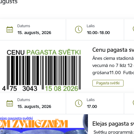
ugusts
Datums
Laiks
15. augusts, 2026
10.00–18.00
Cenu pagasta sv
Ānes ciema stadion
vecumā no 7 līdz 1
grūšana11.00 Futb
Pagasta svētki
Datums
Laiks
15. augusts, 2026
17.00
Elejas pagasta 
Svētku programmā:17