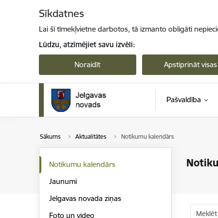
Pāriet uz lapas saturu
Sīkdatnes
Lai šī tīmekļvietne darbotos, tā izmanto obligāti nepiec
Lūdzu, atzīmējiet savu izvēli:
Noraidīt
Apstiprināt visas
Pašvaldība
Sākums
Aktualitātes
Notikumu kalendārs
Notik
Notikumu kalendārs
Jaunumi
Jelgavas novada ziņas
Meklēt
Foto un video