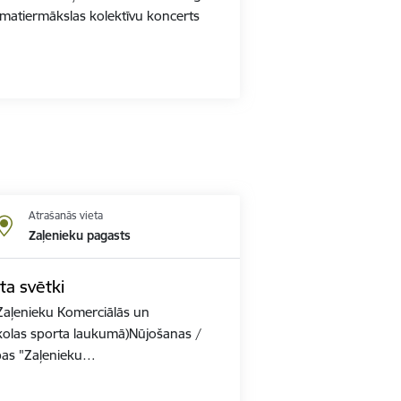
Amatiermākslas kolektīvu koncerts
Atrašanās vieta
Zaļenieku pagasts
ta svētki
aļenieku Komerciālās un
kolas sporta laukumā)Nūjošanas /
bas "Zaļenieku…