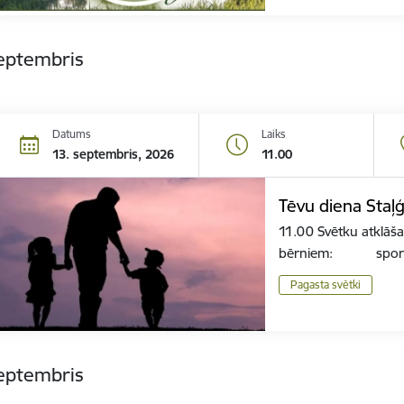
septembris
Datums
Laiks
13. septembris, 2026
11.00
Tēvu diena Staļ
11.00 Svētku atklāša
bērniem: sportis
Pagasta svētki
septembris