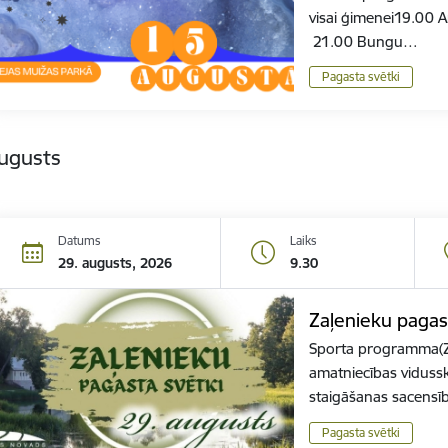
visai ģimenei19.00 
21.00 Bungu…
Pagasta svētki
augusts
Datums
Laiks
29. augusts, 2026
9.30
Zaļenieku pagas
Sporta programma(Z
amatniecības viduss
staigāšanas sacensī
Pagasta svētki