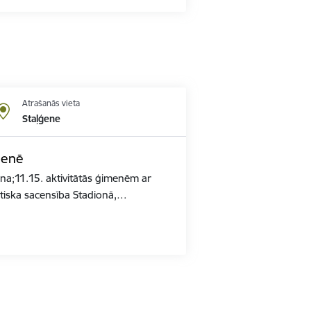
Atrašanās vieta
Staļģene
ģenē
na;11.15. aktivitātās ģimenēm ar
ka sacensība Stadionā,…