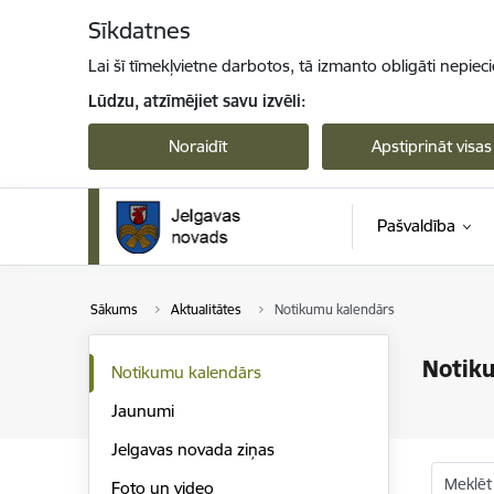
Pāriet uz lapas saturu
Sīkdatnes
Lai šī tīmekļvietne darbotos, tā izmanto obligāti nepiec
Lūdzu, atzīmējiet savu izvēli:
Noraidīt
Apstiprināt visas
Pašvaldība
Sākums
Aktualitātes
Notikumu kalendārs
Notik
Notikumu kalendārs
Jaunumi
Jelgavas novada ziņas
Meklēt
Foto un video