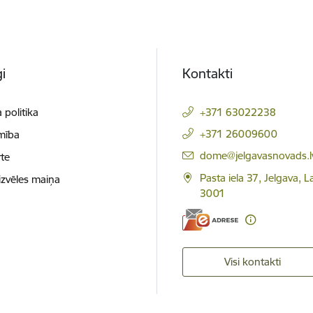
i
Kontakti
 politika
+371 63022238
+371 26009600
mība
E-pasts:
dome@jelgavasnovads.l
te
Pasta iela 37, Jelgava, La
izvēles maiņa
3001
Visi kontakti