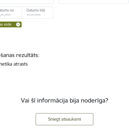
atums no
Datums līdz
as sēde
šanas rezultāts:
netika atrasts
Vai šī informācija bija noderīga?
Sniegt atsauksmi