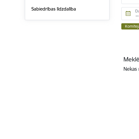
Sabiedrības līdzdalība
D
Komitej
Meklē
Nekas 