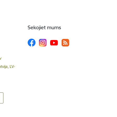
Sekojiet mums
v
tvija, LV-