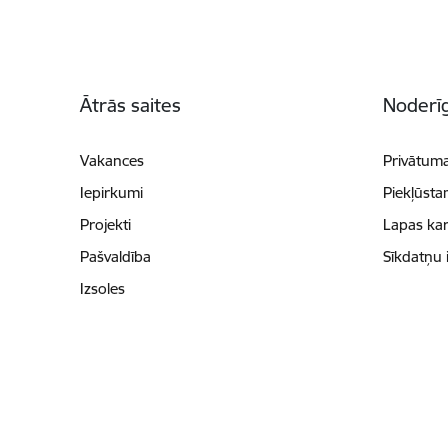
Kājene
Ātrās saites
Noderīg
Vakances
Privātuma
Iepirkumi
Piekļūsta
Projekti
Lapas kar
Pašvaldība
Sīkdatņu 
Izsoles