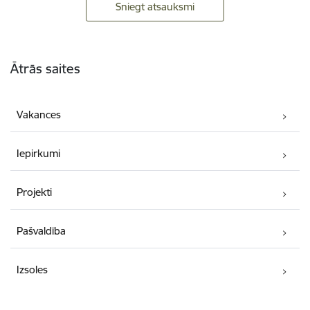
Sniegt atsauksmi
Kājene
Ātrās saites
Vakances
Iepirkumi
Projekti
Pašvaldība
Izsoles