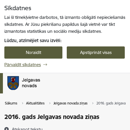
Pāriet uz lapas saturu
Sīkdatnes
Spied
lai meklētu
Enter
Lai šī tīmekļvietne darbotos, tā izmanto obligāti nepieciešamās
sīkdatnes. Ar Jūsu piekrišanu papildus šajā vietnē var tikt
izmantotas statistikas un sociālo mediju sīkdatnes.
Lūdzu, atzīmējiet savu izvēli:
Noraidīt
Apstiprināt visas
Pārvaldīt sīkdatnes
Sākums
Aktualitātes
Jelgavas novada ziņas
2016. gads Jelgavas 
2016. gads Jelgavas novada ziņas
Atskaņot tekstu