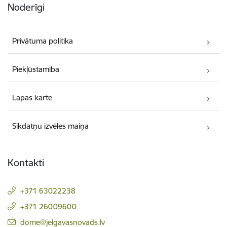
Noderīgi
Privātuma politika
Piekļūstamība
Lapas karte
Sīkdatņu izvēles maiņa
Kontakti
+371 63022238
+371 26009600
E-pasts:
dome@jelgavasnovads.lv