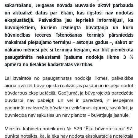
sakārtošanu, Jelgavas novada Būvvalde aktīvi pārbauda
un aktualizē datus par ēkām, kas ilgstoši nav nodotas
ekspluatācijā. Pašvaldība jau iepriekš informējusi, ka
būvobjektiem, kuriem izsniegta būvatļauja un kuru
būvniecības ieceres īstenošanas termiņš pārsniedzis
maksimāli pieļaujamo termiņu – astoņus gadus –, sākot ar
nākamo mēnesi pēc šī termiņa beigām, var tikt piemērota
paaugstināta nekustamā īpašuma nodokļa likme 3 %
apmērā no lielākās kadastrālās vērtības.
Lai izvairītos no paaugstinātās nodokļa likmes, pašvaldība
aicina izvērtēt būvprojekta realizācijas pakāpi un iespēju nodot
būvdarbus ekspluatācijā. Gadījumā, ja būvprojektā paredzētie
būvdarbi nav pabeigti un vēl ir paredzēti, ir iespējams
pagarināt maksimālo būvdarbu veikšanas ilgumu, savukārt, ja
būvniecība nav sākusies un nav plānota – būvatļauja jāanulē.
Ministru kabineta noteikumu Nr. 529 “Ēku būvnoteikumi” 97.
punktā noteikts, ka, ja ēka nav nodota ekspluatācijā noteiktajā