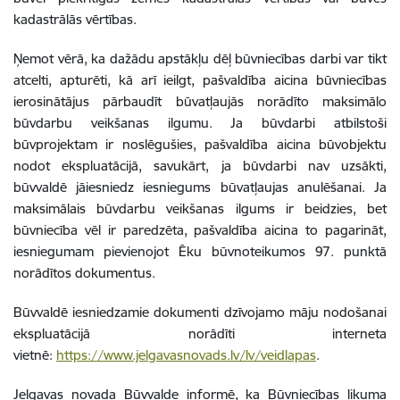
kadastrālās vērtības.
Ņemot vērā, ka dažādu apstākļu dēļ būvniecības darbi var tikt
atcelti, apturēti, kā arī ieilgt, pašvaldība aicina būvniecības
ierosinātājus pārbaudīt būvatļaujās norādīto maksimālo
būvdarbu veikšanas ilgumu. Ja būvdarbi atbilstoši
būvprojektam ir noslēgušies, pašvaldība aicina būvobjektu
nodot ekspluatācijā, savukārt, ja būvdarbi nav uzsākti,
būvvaldē jāiesniedz iesniegums būvatļaujas anulēšanai. Ja
maksimālais būvdarbu veikšanas ilgums ir beidzies, bet
būvniecība vēl ir paredzēta, pašvaldība aicina to pagarināt,
iesniegumam pievienojot Ēku būvnoteikumos 97. punktā
norādītos dokumentus.
Būvvaldē iesniedzamie dokumenti dzīvojamo māju nodošanai
ekspluatācijā norādīti interneta
vietnē:
https://www.jelgavasnovads.lv/lv/veidlapas
.
Jelgavas novada Būvvalde informē, ka Būvniecības likuma