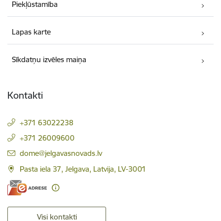
Piekļūstamība
Lapas karte
Sīkdatņu izvēles maiņa
Kontakti
+371 63022238
+371 26009600
E-pasts:
dome@jelgavasnovads.lv
Pasta iela 37, Jelgava, Latvija, LV-3001
Visi kontakti