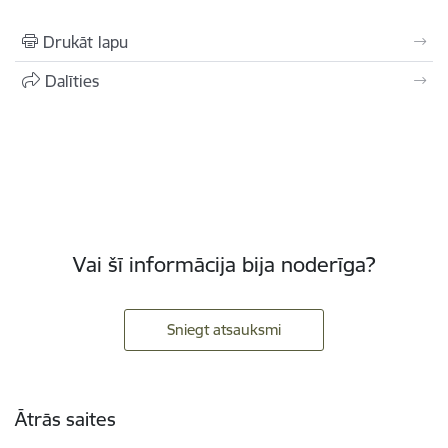
Drukāt lapu
Dalīties
Vai šī informācija bija noderīga?
Sniegt atsauksmi
Kājene
Ātrās saites