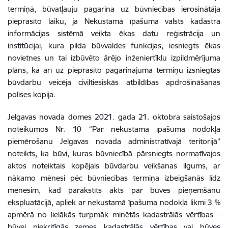
termiņā, būvatļauju pagarina uz būvniecības ierosinātāja
pieprasīto laiku, ja Nekustamā īpašuma valsts kadastra
informācijas sistēmā veikta ēkas datu reģistrācija un
institūcijai, kura pilda būvvaldes funkcijas, iesniegts ēkas
novietnes un tai izbūvēto ārējo inženiertīklu izpildmērījuma
plāns, kā arī uz pieprasīto pagarinājuma termiņu izsniegtas
būvdarbu veicēja civiltiesiskās atbildības apdrošināšanas
polises kopija.
Jelgavas novada domes 2021. gada 21. oktobra saistošajos
noteikumos Nr. 10 “Par nekustamā īpašuma nodokļa
piemērošanu Jelgavas novada administratīvajā teritorijā”
noteikts, ka būvi, kuras būvniecībā pārsniegts normatīvajos
aktos noteiktais kopējais būvdarbu veikšanas ilgums, ar
nākamo mēnesi pēc būvniecības termiņa izbeigšanās līdz
mēnesim, kad parakstīts akts par būves pieņemšanu
ekspluatācijā, apliek ar nekustamā īpašuma nodokļa likmi 3 %
apmērā no lielākās turpmāk minētās kadastrālās vērtības –
būvei piekritīgās zemes kadastrālās vērtības vai būves