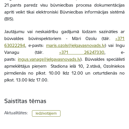
21.pants paredz visu būvniecības procesa dokumentācijas
apriti veikt tikai elektroniski Būvniecības informācijas sistēmā
(BIS).
Jautājumu vai neskaidrību gadījumā lūdzam sazināties ar
būvvaldes būvinspektoriem - Māri Ozolu (tālr.
+371
63022294
, e-pasts:
maris.ozols@jelgavasnovads.lv
) vai Ingu
Vanagu (tālr.
+371 26247330
, e-
pasts:
ingus.vanags@jelgavasnovads.lv
). Būvvaldes speciālisti
apmeklētājus pieņem Stadiona ielā 10, 2.stāvā, Ozolniekos
pirmdienās no plkst. 10.00 līdz 12.00 un ceturtdienās no
plkst. 13.00 līdz 17.00.
Saistītas tēmas
Aktualitātes:
Iedzīvotājiem