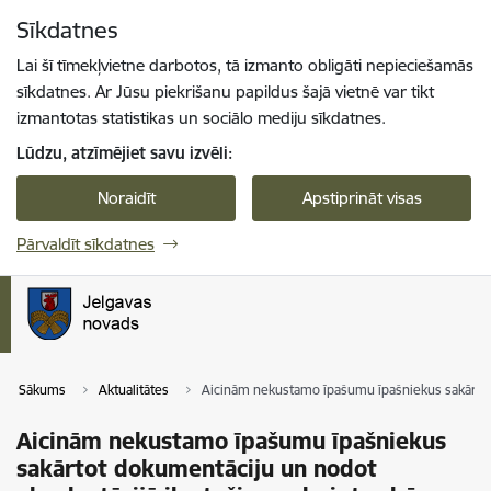
Pāriet uz lapas saturu
Sīkdatnes
Spied
lai meklētu
Enter
Lai šī tīmekļvietne darbotos, tā izmanto obligāti nepieciešamās
sīkdatnes. Ar Jūsu piekrišanu papildus šajā vietnē var tikt
izmantotas statistikas un sociālo mediju sīkdatnes.
Lūdzu, atzīmējiet savu izvēli:
Noraidīt
Apstiprināt visas
Pārvaldīt sīkdatnes
Sākums
Aktualitātes
Aicinām nekustamo īpašumu īpašniekus sakārtot 
Aicinām nekustamo īpašumu īpašniekus
sakārtot dokumentāciju un nodot