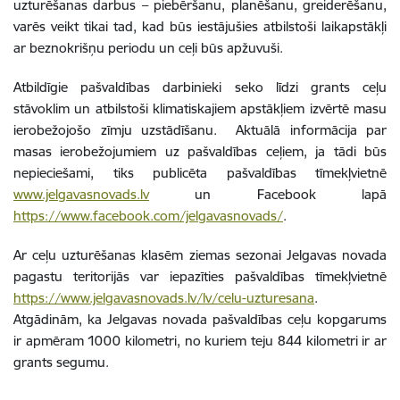
uzturēšanas darbus – piebēršanu, planēšanu, greiderēšanu,
varēs veikt tikai tad, kad būs iestājušies atbilstoši laikapstākļi
ar beznokrišņu periodu un ceļi būs apžuvuši.
Atbildīgie pašvaldības darbinieki seko līdzi grants ceļu
stāvoklim un atbilstoši klimatiskajiem apstākļiem izvērtē masu
ierobežojošo zīmju uzstādīšanu. Aktuālā informācija par
masas ierobežojumiem uz pašvaldības ceļiem, ja tādi būs
nepieciešami, tiks publicēta pašvaldības tīmekļvietnē
www.jelgavasnovads.lv
un Facebook lapā
https://www.facebook.com/jelgavasnovads/
.
Ar ceļu uzturēšanas klasēm ziemas sezonai Jelgavas novada
pagastu teritorijās var iepazīties pašvaldības tīmekļvietnē
https://www.jelgavasnovads.lv/lv/celu-uzturesana
.
Atgādinām, ka Jelgavas novada pašvaldības ceļu kopgarums
ir apmēram 1000 kilometri, no kuriem teju 844 kilometri ir ar
grants segumu.