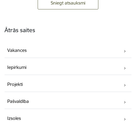
Sniegt atsauksmi
Kājene
Ātrās saites
Vakances
Iepirkumi
Projekti
Pašvaldība
Izsoles