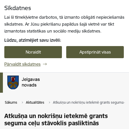
Pāriet uz lapas saturu
Sīkdatnes
Spied
lai meklētu
Enter
Lai šī tīmekļvietne darbotos, tā izmanto obligāti nepieciešamās
sīkdatnes. Ar Jūsu piekrišanu papildus šajā vietnē var tikt
izmantotas statistikas un sociālo mediju sīkdatnes.
Lūdzu, atzīmējiet savu izvēli:
Noraidīt
Apstiprināt visas
Pārvaldīt sīkdatnes
Sākums
Aktualitātes
Atkušņa un nokrišņu ietekmē grants seguma ceļu 
Atkušņa un nokrišņu ietekmē grants
seguma ceļu stāvoklis pasliktinās