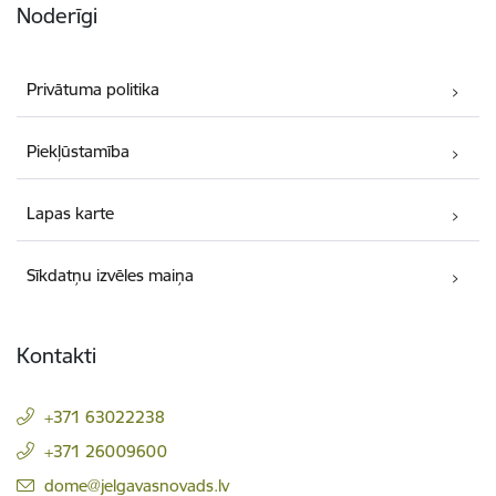
Noderīgi
Privātuma politika
Piekļūstamība
Lapas karte
Sīkdatņu izvēles maiņa
Kontakti
+371 63022238
+371 26009600
E-pasts:
dome@jelgavasnovads.lv