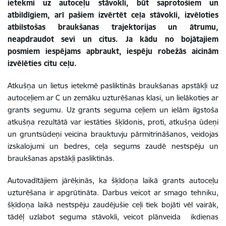
ietekmi uz autoceļu stāvokli, būt saprotošiem un
atbildīgiem, arī pašiem izvērtēt ceļa stāvokli, izvēloties
atbilstošas braukšanas trajektorijas un ātrumu,
neapdraudot sevi un citus. Ja kādu no bojātajiem
posmiem iespējams apbraukt, iespēju robežās aicinām
izvēlēties citu ceļu.
Atkušņa un lietus ietekmē pasliktinās braukšanas apstākļi uz
autoceļiem ar C un zemāku uzturēšanas klasi, un lielākoties ar
grants segumu. Uz grants seguma ceļiem un ielām ilgstoša
atkušņa rezultātā var iestāties šķīdonis, proti, atkušņa ūdeņi
un gruntsūdeņi veicina brauktuvju pārmitrināšanos, veidojas
izskalojumi un bedres, ceļa segums zaudē nestspēju un
braukšanas apstākļi pasliktinās.
Autovadītājiem jārēķinās, ka šķīdoņa laikā grants autoceļu
uzturēšana ir apgrūtināta. Darbus veicot ar smago tehniku,
šķīdoņa laikā nestspēju zaudējušie ceļi tiek bojāti vēl vairāk,
tādēļ uzlabot seguma stāvokli, veicot plānveida ikdienas